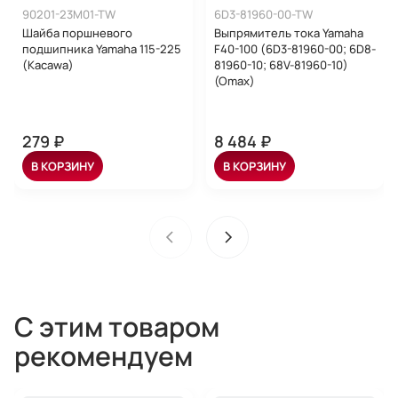
90201-23M01-TW
6D3-81960-00-TW
Шайба поршневого
Выпрямитель тока Yamaha
подшипника Yamaha 115-225
F40-100 (6D3-81960-00; 6D8-
(Kacawa)
81960-10; 68V-81960-10)
(Omax)
279 ₽
8 484 ₽
В КОРЗИНУ
В КОРЗИНУ
С этим товаром
рекомендуем