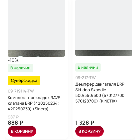
-10%
В наличии
В наличии
09-217-TW
Суперскидка
Демпфер двигателя BRP
Ski-doo Skandic
09-719114-TW
500/550/600 (570127700;
Комплект прокладок RAVE
570128700) (KINETIX)
клапана BRP (420250234;
420250239) (Sinera)
987 ₽
888 ₽
1 328 ₽
В КОРЗИНУ
В КОРЗИНУ