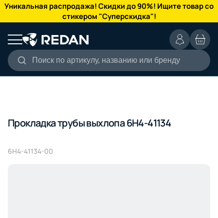
КАТАЛОГ
Уникальная распродажа! Скидки до 90%! Ищите товар со
стикером "Суперскидка"!
Поиск по артикулу, названию или бренду
Прокладка трубы выхлопа 6H4-41134
6H4-41134-00