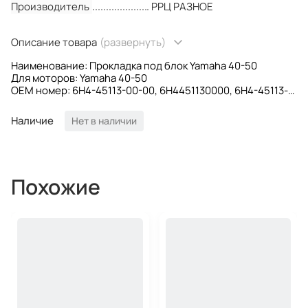
Производитель
РРЦ РАЗНОЕ
Описание товара
(развернуть)
Наименование: Прокладка под блок Yamaha 40-50
Для моторов: Yamaha 40-50
OEM номер: 6H4-45113-00-00, 6H4451130000, 6H4-45113-
00, 6H44511300, 6H4 45113 00
Производитель: Omax
Наличие
Нет в наличии
Похожие