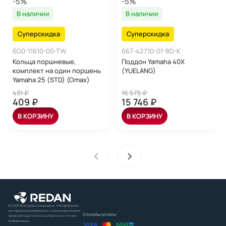
-5%
-5%
В наличии
В наличии
Суперскидка
Суперскидка
6G0-11610-00-TW
66T-42710-01-8D-K
Кольца поршневые,
Поддон Yamaha 40X
комплект на один поршень
(YUELANG)
Yamaha 25 (STD) (Omax)
431 ₽
16 575 ₽
409 ₽
15 746 ₽
В КОРЗИНУ
В КОРЗИНУ
© 2026 Все права защищены. Копирование
материалов разрешено с указанием имени
Способы оплаты:
правообладателя и ссылкой на источник
информации