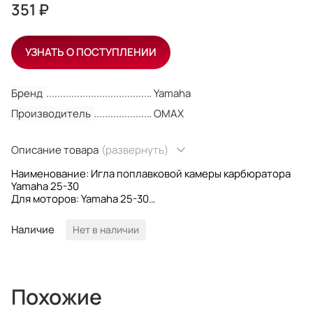
351 ₽
УЗНАТЬ О ПОСТУПЛЕНИИ
Бренд
Yamaha
Производитель
OMAX
Описание товара
(развернуть)
Наименование: Игла поплавковой камеры карбюратора
Yamaha 25-30
Для моторов: Yamaha 25-30
OEM номера: 61N-14392-00; 62Y-14392-00
Производитель: Omax
Наличие
Нет в наличии
Похожие