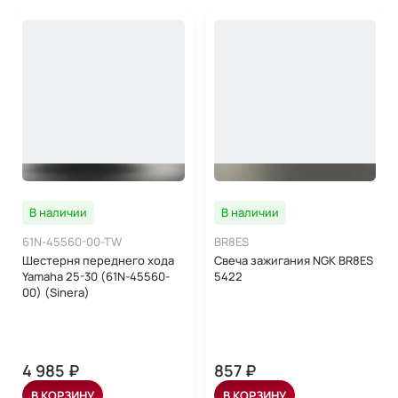
В наличии
В наличии
61N-45560-00-TW
BR8ES
Шестерня переднего хода
Свеча зажигания NGK BR8ES
Yamaha 25-30 (61N-45560-
5422
00) (Sinera)
4 985 ₽
857 ₽
В КОРЗИНУ
В КОРЗИНУ