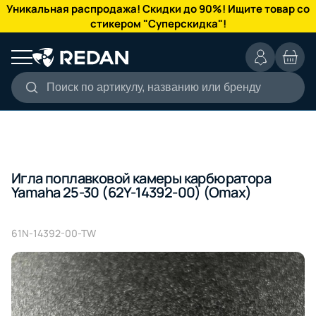
КАТАЛОГ
Уникальная распродажа! Скидки до 90%! Ищите товар со
стикером "Суперскидка"!
Поиск по артикулу, названию или бренду
Игла поплавковой камеры карбюратора
Yamaha 25-30 (62Y-14392-00) (Omax)
61N-14392-00-TW