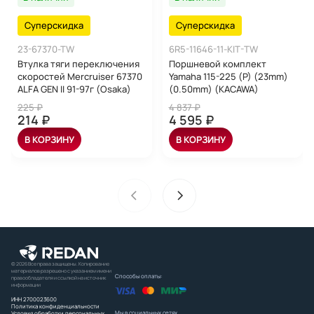
Суперскидка
Суперскидка
23-67370-TW
6R5-11646-11-KIT-TW
Втулка тяги переключения
Поршневой комплект
скоростей Mercruiser 67370
Yamaha 115-225 (P) (23mm)
ALFA GEN II 91-97г (Osaka)
(0.50mm) (KACAWA)
225 ₽
4 837 ₽
214 ₽
4 595 ₽
В КОРЗИНУ
В КОРЗИНУ
© 2026 Все права защищены. Копирование
материалов разрешено с указанием имени
Способы оплаты:
правообладателя и ссылкой на источник
информации
ИНН 2700023600
Политика конфиденциальности
Мы в социальных сетях
Условия обработки персональных