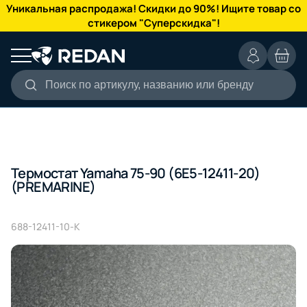
КАТАЛОГ
Уникальная распродажа! Скидки до 90%! Ищите товар со
стикером "Суперскидка"!
Поиск по артикулу, названию или бренду
Термостат Yamaha 75-90 (6E5-12411-20)
(PREMARINE)
688-12411-10-K