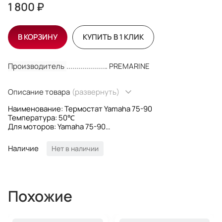
1 800 ₽
В КОРЗИНУ
КУПИТЬ В 1 КЛИК
Производитель
PREMARINE
Описание товара
(развернуть)
Наименование: Термостат Yamaha 75-90
Температура: 50℃
Для моторов: Yamaha 75-90
OEM номер: 6CE-12411-00; 6E5-12411-20; 6CE1241100;
6E51241120
Наличие
Нет в наличии
Производитель: PREMARINE
Похожие