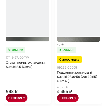
-5%
В наличии
В наличии
17413-97J00-TW
Суперскидка
Стакан помпы охлаждения
Suzuki 2.5 (Omax)
09265-20005
Подшипник роликовый
Suzuki DF40-50 (20x42x15)
(Suzuki)
4 595 ₽
998 ₽
4 365 ₽
В КОРЗИНУ
В КОРЗИНУ