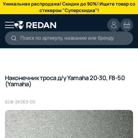
КАТАЛОГ
Уникальная распродажа! Скидки до 90%! Ищите товар со
стикером "Суперскидка"!
Поиск по артикулу, названию или бренду
Наконечник троса д/у Yamaha 20-30, F8-50
(Yamaha)
6G8-26363-00