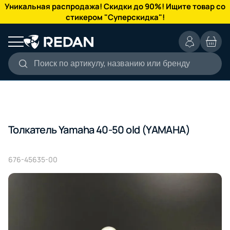
КАТАЛОГ
Уникальная распродажа! Скидки до 90%! Ищите товар со
стикером "Суперскидка"!
Поиск по артикулу, названию или бренду
Толкатель Yamaha 40-50 old (YAMAHA)
676-45635-00