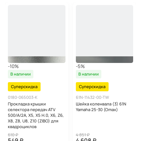
-10%
-5%
В наличии
В наличии
Суперскидка
Суперскидка
0180-065003-K
61N-11432-00-TW
Прокладка крышки
Шейка коленвала (3) 61N
селектора передач ATV
Yamaha 25-30 (Omax)
500/А/2A, X5, X5 H.0, X6, Z6,
X8, Z8, U8, Z10 (ZIBO) для
квадроциклов
610 ₽
4 851 ₽
549 ₽
4 608 ₽