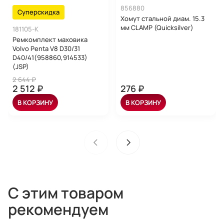
856880
Суперскидка
Хомут стальной диам. 15.3
мм CLAMP (Quicksilver)
181105-K
Ремкомплект маховика
Volvo Penta V8 D30/31
D40/41(958860,914533)
(JSP)
2 644 ₽
2 512 ₽
276 ₽
В КОРЗИНУ
В КОРЗИНУ
С этим товаром
рекомендуем