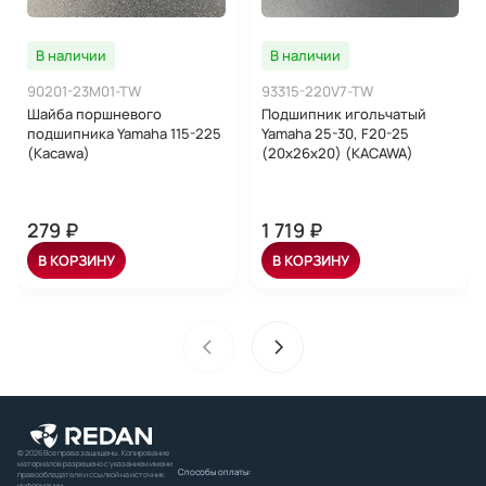
В наличии
В наличии
90201-23M01-TW
93315-220V7-TW
Шайба поршневого
Подшипник игольчатый
подшипника Yamaha 115-225
Yamaha 25-30, F20-25
(Kacawa)
(20x26x20) (KACAWA)
279 ₽
1 719 ₽
В КОРЗИНУ
В КОРЗИНУ
© 2026 Все права защищены. Копирование
материалов разрешено с указанием имени
Способы оплаты:
правообладателя и ссылкой на источник
информации