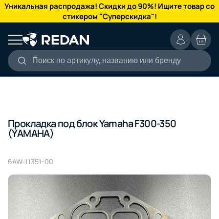
КАТАЛОГ
Уникальная распродажа! Скидки до 90%! Ищите товар со
стикером "Суперскидка"!
Поиск по артикулу, названию или бренду
Прокладка под блок Yamaha F300-350
(YAMAHA)
6AW-11351-00