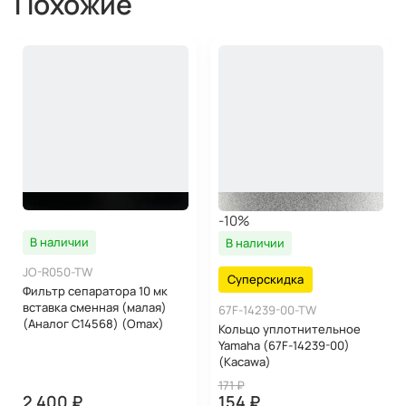
Похожие
-10%
В наличии
В наличии
JO-R050-TW
Суперскидка
Фильтр сепаратора 10 мк
вставка сменная (малая)
67F-14239-00-TW
(Аналог C14568) (Omax)
Кольцо уплотнительное
Yamaha (67F-14239-00)
(Kacawa)
171 ₽
2 400 ₽
154 ₽