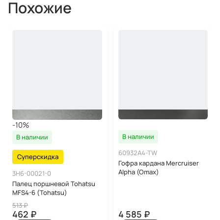
Похожие
-10%
В наличии
В наличии
60932A4-TW
Суперскидка
Гофра кардана Mercruiser
Alpha (Omax)
3H6-00021-0
Палец поршневой Tohatsu
MFS4-6 (Tohatsu)
513 ₽
462 ₽
4 585 ₽