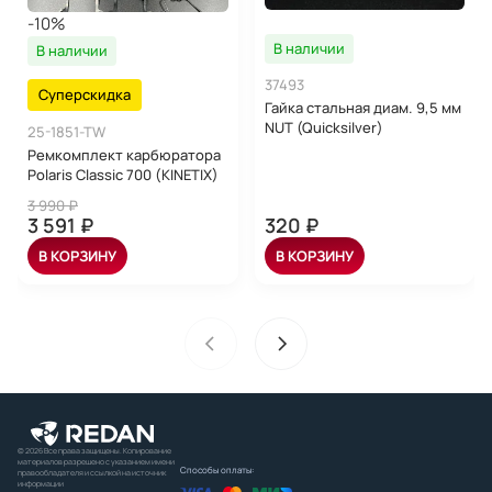
-10%
В наличии
В наличии
37493
Суперскидка
Гайка стальная диам. 9,5 мм
NUT (Quicksilver)
25-1851-TW
Ремкомплект карбюратора
Polaris Classic 700 (KINETIX)
3 990 ₽
3 591 ₽
320 ₽
В КОРЗИНУ
В КОРЗИНУ
© 2026 Все права защищены. Копирование
материалов разрешено с указанием имени
Способы оплаты:
правообладателя и ссылкой на источник
информации