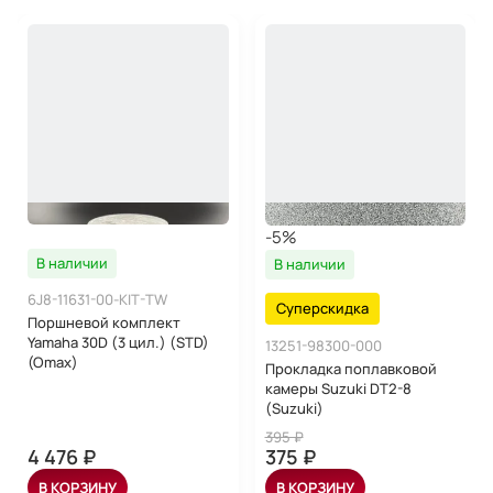
-5%
В наличии
В наличии
6J8-11631-00-KIT-TW
Суперскидка
Поршневой комплект
Yamaha 30D (3 цил.) (STD)
13251-98300-000
(Omax)
Прокладка поплавковой
камеры Suzuki DT2-8
(Suzuki)
395 ₽
4 476 ₽
375 ₽
В КОРЗИНУ
В КОРЗИНУ