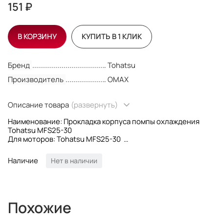
151 ₽
В КОРЗИНУ
КУПИТЬ В 1 КЛИК
Бренд
Tohatsu
Производитель
OMAX
Описание товара
(развернуть)
Наименование: Прокладка корпуса помпы охлаждения
Tohatsu MFS25-30
Для моторов: Tohatsu MFS25-30
OEM номер: 3R0-65018-0; 3R0650180
Производитель: Omax
Наличие
Нет в наличии
Похожие