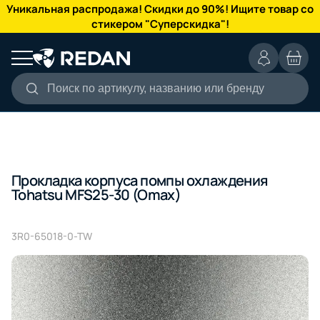
КАТАЛОГ
Уникальная распродажа! Скидки до 90%! Ищите товар со
стикером "Суперскидка"!
Поиск по артикулу, названию или бренду
Прокладка корпуса помпы охлаждения
Tohatsu MFS25-30 (Omax)
3R0-65018-0-TW