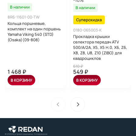
-10%
В наличии
В наличии
8R6-11601-00-TW
Суперскидка
Кольца поршневые,
комплект на один поршень
0180-065003-K
Yamaha Viking 540 (STD)
Прокладка крышки
(Osaka)(09-808)
селектора передач ATV
500/А/2A, X5, X5 H.0, X6, Z6,
X8, Z8, U8, Z10 (ZIBO) для
квадроциклов
610 ₽
1 468 ₽
549 ₽
В КОРЗИНУ
В КОРЗИНУ
© 2026 Все права защищены. Копирование