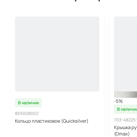
-5%
В наличии
В наличи
859008002
703-48225
Кольцо пластиковое (Quicksilver)
Крышка ру
(Omax)