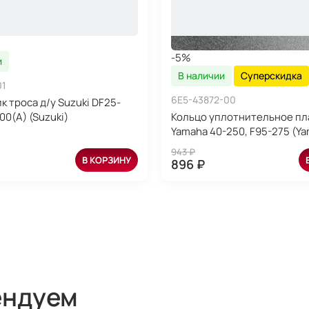
-5%
и
В наличии
Суперскидка
01
6E5-43872-00
к троса д/у Suzuki DF25-
00(A) (Suzuki)
Кольцо уплотнительное пл
Yamaha 40-250, F95-275 (Y
943 ₽
В КОРЗИНУ
896 ₽
ендуем