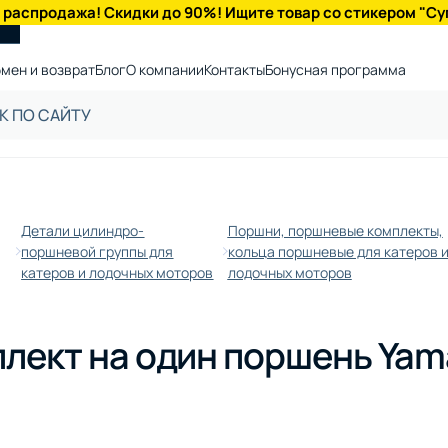
 распродажа! Скидки до 90%! Ищите товар со стикером "Су
мен и возврат
Блог
О компании
Контакты
Бонусная программа
Детали цилиндро-
Поршни, поршневые комплекты,
поршневой группы для
кольца поршневые для катеров 
катеров и лодочных моторов
лодочных моторов
лект на один поршень Yama