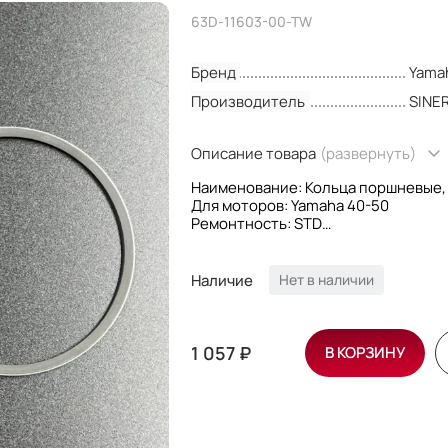
63D-11603-00-TW
Бренд
Yama
Производитель
SINE
Описание товара
(развернуть)
Наименование: Кольца поршневые, 
Для моторов: Yamaha 40-50
Ремонтность: STD
OEM номера: 63D-11603-00; 63D116
Производитель: Sinera
Наличие
Нет в наличии
1 057 ₽
В КОРЗИНУ