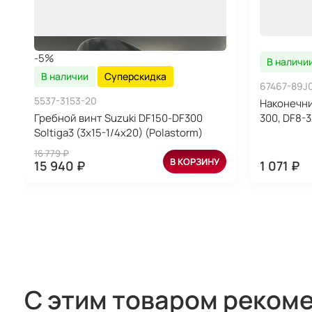
-5%
В наличи
В наличии
Суперскидка
67467-89J
5537-3153-20
Наконечни
Гребной винт Suzuki DF150-DF300
300, DF8-3
Soltiga3 (3x15-1/4x20) (Polastorm)
16 779 ₽
В КОРЗИНУ
15 940 ₽
1 071 ₽
С этим товаром реком