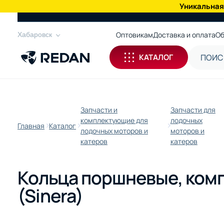
Уникальная
КАТАЛОГ
Оптовикам
Доставка и оплата
Об
Хабаровск
КАТАЛОГ
Запчасти и
Запчасти для
комплектующие для
лодочных
Главная
Каталог
лодочных моторов и
моторов и
катеров
катеров
Кольца поршневые, комп
(Sinera)