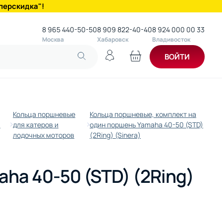
перскидка"!
8 965 440-50-50
8 909 822-40-40
8 924 000 00 33
Москва
Хабаровск
Владивосток
ВОЙТИ
Кольца поршневые
Кольца поршневые, комплект на
и
для катеров и
один поршень Yamaha 40-50 (STD)
лодочных моторов
(2Ring) (Sinera)
ha 40-50 (STD) (2Ring)