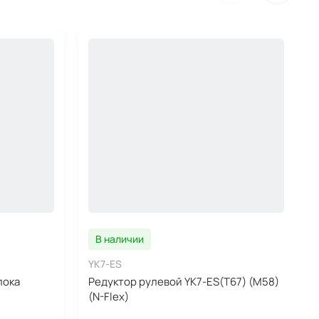
В наличии
YK7-ES
лока
Редуктор рулевой YK7-ES(Т67) (M58)
(N-Flex)