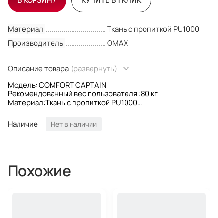
В КОРЗИНУ
КУПИТЬ В 1 КЛИК
Материал
Ткань с пропиткой PU1000
Производитель
OMAX
Описание товара
(развернуть)
Модель: COMFORT CAPTAIN
Рекомендованный вес пользователя :80 кг
Материал:Ткань с пропиткой PU1000
Цвет: Камуфляж
Госстандарт: ГОСТ 22336-77 (п.п. 5.5,5.7)
Наличие
Нет в наличии
Производитель: ООО "Комфорт Термо"
Страна производителя: Россия
Похожие