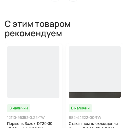
С этим товаром
рекомендуем
В наличии
В наличии
12110-96353-0.25-TW
682-44322-00-TW
Поршень Suzuki DT20-30
Стакан помпы охлаждения