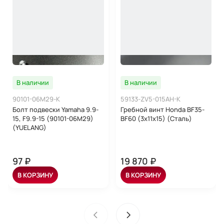
В наличии
В наличии
90101-06M29-K
59133-ZV5-015AH-K
Болт подвески Yamaha 9.9-
Гребной винт Honda BF35-
15, F9.9-15 (90101-06M29)
BF60 (3x11x15) (Сталь)
(YUELANG)
97 ₽
19 870 ₽
В КОРЗИНУ
В КОРЗИНУ