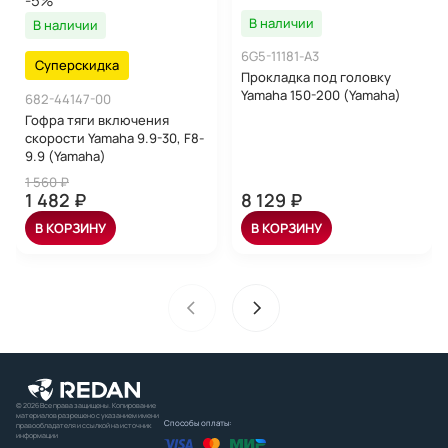
-5%
В наличии
В наличии
6G5-11181-A3
Суперскидка
Прокладка под головку
Yamaha 150-200 (Yamaha)
682-44147-00
Гофра тяги включения
скорости Yamaha 9.9-30, F8-
9.9 (Yamaha)
1 560 ₽
1 482 ₽
8 129 ₽
В КОРЗИНУ
В КОРЗИНУ
© 2026 Все права защищены. Копирование
материалов разрешено с указанием имени
Способы оплаты:
правообладателя и ссылкой на источник
информации