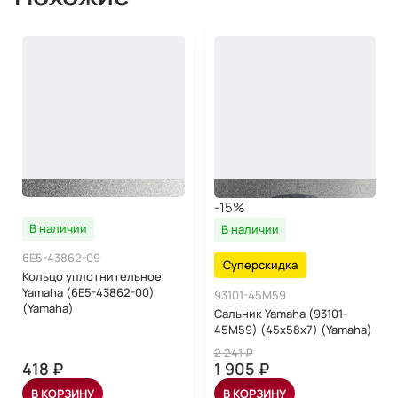
-15%
В наличии
В наличии
6E5-43862-09
Суперскидка
Кольцо уплотнительное
Yamaha (6E5-43862-00)
93101-45M59
(Yamaha)
Сальник Yamaha (93101-
45M59) (45x58x7) (Yamaha)
2 241 ₽
418 ₽
1 905 ₽
В КОРЗИНУ
В КОРЗИНУ