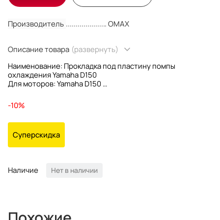
Производитель
OMAX
Описание товара
(развернуть)
Наименование: Прокладка под пластину помпы
охлаждения Yamaha D150
Для моторов: Yamaha D150
OEM номер: 65N-44315-A0; 65N44315A0
Производитель: Omax
-10%
Суперскидка
Наличие
Нет в наличии
Похожие