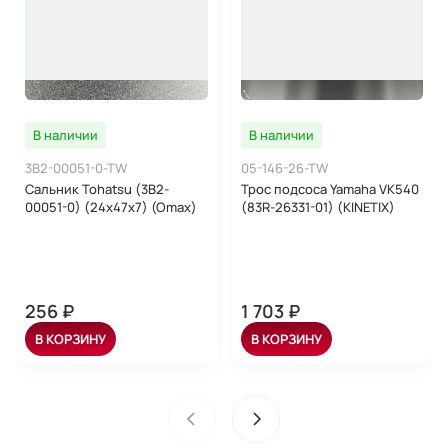
В наличии
В наличии
3B2-00051-0-TW
05-146-26-TW
Сальник Tohatsu (3B2-
Трос подсоса Yamaha VK540
00051-0) (24x47x7) (Omax)
(83R-26331-01) (KINETIX)
256 ₽
1 703 ₽
В КОРЗИНУ
В КОРЗИНУ