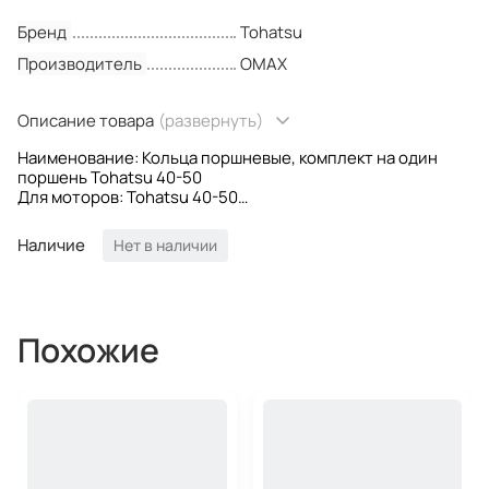
Бренд
Tohatsu
Производитель
OMAX
Описание товара
(развернуть)
Наименование: Кольца поршневые, комплект на один
поршень Tohatsu 40-50
Для моторов: Tohatsu 40-50
Ремонтность: 0.50mm
OEM номера: 3C8-87124-0
Наличие
Нет в наличии
Производитель: Omax
Похожие