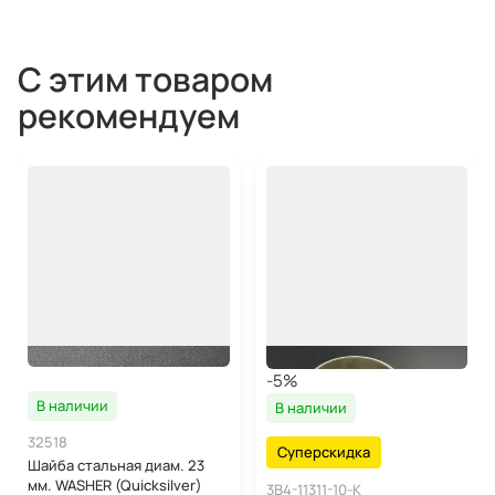
С этим товаром
рекомендуем
-5%
В наличии
В наличии
32518
Суперскидка
Шайба стальная диам. 23
мм. WASHER (Quicksilver)
3B4-11311-10-K