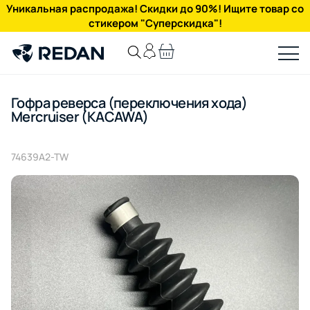
Уникальная распродажа! Скидки до 90%! Ищите товар со
стикером "Суперскидка"!
Гофра реверса (переключения хода)
Mercruiser (KACAWA)
74639A2-TW