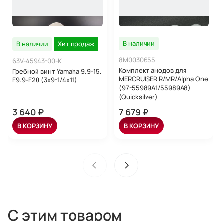
В наличии
В наличии
Хит продаж
8M0030655
63V-45943-00-K
Комплект анодов для
Гребной винт Yamaha 9.9-15,
MERCRUISER R/MR/Alpha One
F9.9-F20 (3x9-1/4x11)
(97-55989A1/55989A8)
(Quicksilver)
3 640 ₽
7 679 ₽
В КОРЗИНУ
В КОРЗИНУ
С этим товаром