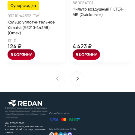
880084T01
Суперскидка
Фильтр воздушный FILTER-
AIR (Quicksilver)
93210-44398-TW
Кольцо уплотнительное
Yamaha (93210-44398)
(Omax)
131 ₽
124 ₽
4 423 ₽
В КОРЗИНУ
В КОРЗИНУ
© 2026 Все права защищены. Копирование
материалов разрешено с указанием имени
Способы оплаты:
правообладателя и ссылкой на источник
информации
ИНН 2700023600
Политика конфиденциальности
Мы в социальных сетях
Условия обработки персональных
данных