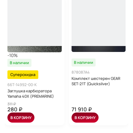
-10%
В наличии
В наличии
878087A4
Суперскидка
Комплект шестерен GEAR
SET-21T (Quicksilver)
66T-14992-00-K
Заглушка карбюратора
Yamaha 40X (PREMARINE)
311 ₽
280 ₽
71 910 ₽
В КОРЗИНУ
В КОРЗИНУ