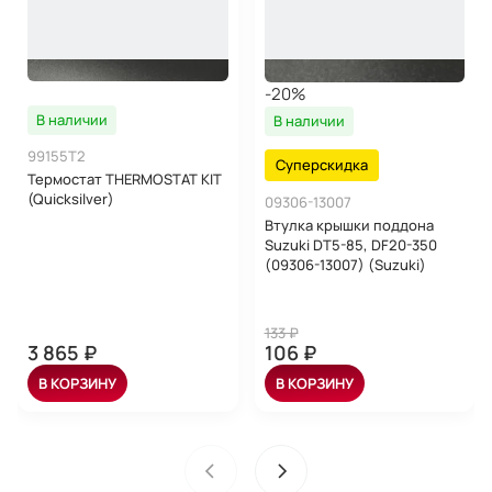
-20%
В наличии
В наличии
99155T2
Суперскидка
Термостат THERMOSTAT KIT
(Quicksilver)
09306-13007
Втулка крышки поддона
Suzuki DT5-85, DF20-350
(09306-13007) (Suzuki)
133 ₽
3 865 ₽
106 ₽
В КОРЗИНУ
В КОРЗИНУ