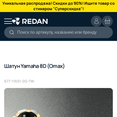
КАТАЛОГ
Уникальная распродажа! Скидки до 90%! Ищите товар со
стикером "Суперскидка"!
Поиск по артикулу, названию или бренду
Шатун Yamaha 8D (Omax)
677-11651-00-TW