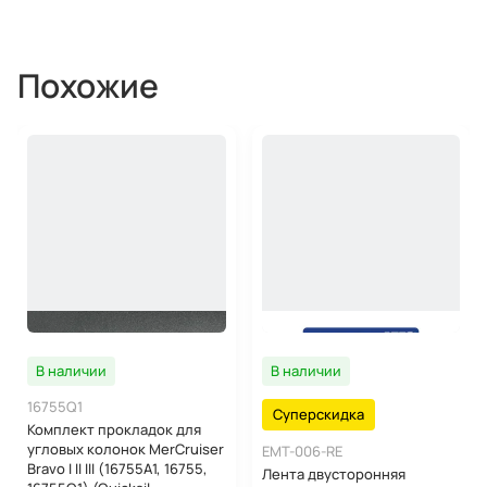
Похожие
В наличии
В наличии
16755Q1
Суперскидка
Комплект прокладок для
угловых колонок MerCruiser
EMT-006-RE
Bravo I II III (16755A1, 16755,
Лента двусторонняя