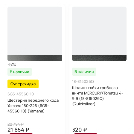
-5%
В наличии
В наличии
18-815026Q
Суперскидка
Шплинт гайки гребного
винта MERCURY/Tohatsu 4-
6G5-45560-10
9.9 (18-815026Q)
Шестерня переднего хода
(Quicksilver)
Yamaha 150-225 (6G5-
45560-10) (Yamaha)
22 794 ₽
21 654 ₽
320 ₽