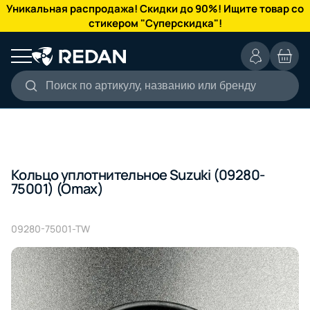
КАТАЛОГ
Уникальная распродажа! Скидки до 90%! Ищите товар со
стикером "Суперскидка"!
Поиск по артикулу, названию или бренду
Кольцо уплотнительное Suzuki (09280-
75001) (Omax)
09280-75001-TW