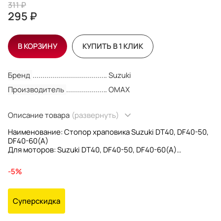
311 ₽
295 ₽
В КОРЗИНУ
КУПИТЬ В 1 КЛИК
Бренд
Suzuki
Производитель
OMAX
Описание товара
(развернуть)
Наименование: Стопор храповика Suzuki DT40, DF40-50,
DF40-60(A)
Для моторов: Suzuki DT40, DF40-50, DF40-60(A)
OEM номера: 09202-05022
Производитель: Omax
-5%
Суперскидка