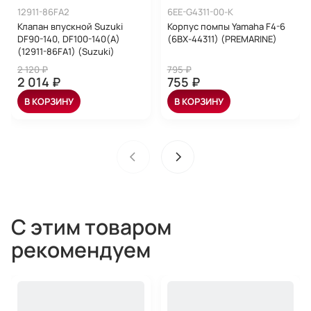
12911-86FA2
6EE-G4311-00-K
Клапан впускной Suzuki
Корпус помпы Yamaha F4-6
DF90-140, DF100-140(A)
(6BX-44311) (PREMARINE)
(12911-86FA1) (Suzuki)
2 120 ₽
795 ₽
2 014 ₽
755 ₽
В КОРЗИНУ
В КОРЗИНУ
С этим товаром
рекомендуем