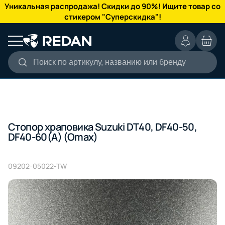
КАТАЛОГ
Уникальная распродажа! Скидки до 90%! Ищите товар со
стикером "Суперскидка"!
Поиск по артикулу, названию или бренду
Стопор храповика Suzuki DT40, DF40-50,
DF40-60(A) (Omax)
09202-05022-TW