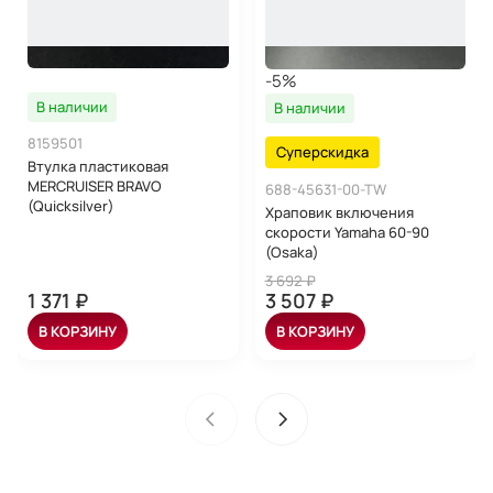
-5%
В наличии
В наличии
8159501
Суперскидка
Втулка пластиковая
MERCRUISER BRAVO
688-45631-00-TW
(Quicksilver)
Храповик включения
скорости Yamaha 60-90
(Osaka)
3 692 ₽
1 371 ₽
3 507 ₽
В КОРЗИНУ
В КОРЗИНУ