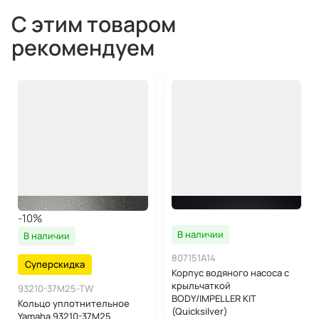
С этим товаром
рекомендуем
-10%
В наличии
В наличии
807151A14
Суперскидка
Корпус водяного насоса с
крыльчаткой
93210-37M25-TW
BODY/IMPELLER KIT
Кольцо уплотнительное
(Quicksilver)
Yamaha 93210-37M25