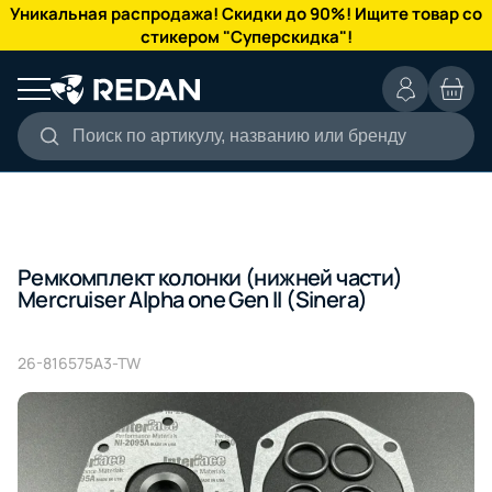
КАТАЛОГ
Уникальная распродажа! Скидки до 90%! Ищите товар со
стикером "Суперскидка"!
Поиск по артикулу, названию или бренду
Ремкомплект колонки (нижней части)
Mercruiser Alpha one Gen II (Sinera)
26-816575A3-TW