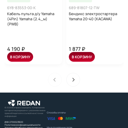
6Y8-83553-00-K
689-81807-12-TW
Кабель пульта д/у Yamaha
Бендикс электростартера
(4Pin) Yamaha (2.4_м)
Yamaha 20-40 (KACAWA)
(PWB)
4 190 ₽
1 877 ₽
В КОРЗИНУ
В КОРЗИНУ
© 2026 Все права защищены. Копирование
материалов разрешено с указанием имени
Способы оплаты:
правообладателя и ссылкой на источник
информации
ИНН 2700023600
Политика конфиденциальности
Мы в социальных сетях
Условия обработки персональных