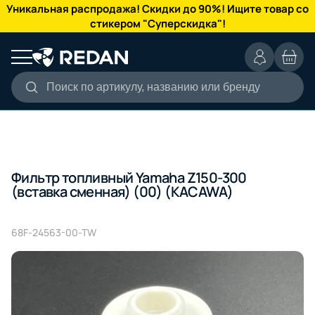
КАТАЛОГ
Уникальная распродажа! Скидки до 90%! Ищите товар со
стикером "Суперскидка"!
Поиск по артикулу, названию или бренду
Фильтр топливный Yamaha Z150-300
(вставка сменная) (00) (KACAWA)
68F-24563-00-TW