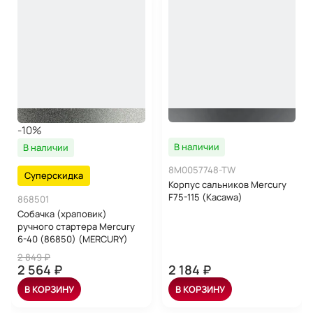
-10%
В наличии
В наличии
8M0057748-TW
Суперскидка
Корпус сальников Mercury
F75-115 (Kacawa)
868501
Собачка (храповик)
ручного стартера Mercury
6-40 (86850) (MERCURY)
2 849 ₽
2 564 ₽
2 184 ₽
В КОРЗИНУ
В КОРЗИНУ