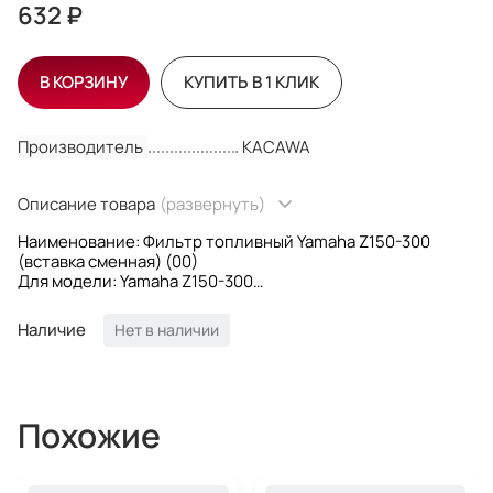
632 ₽
В КОРЗИНУ
КУПИТЬ В 1 КЛИК
Производитель
KACAWA
Описание товара
(развернуть)
Наименование: Фильтр топливный Yamaha Z150-300
(вставка сменная) (00)
Для модели: Yamaha Z150-300
OEM номера: 68F-24563-00; 68F2456300
Производитель: KACAWA
Наличие
Нет в наличии
Похожие