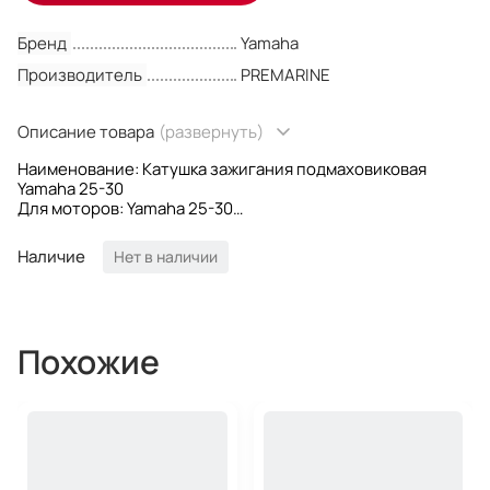
Бренд
Yamaha
Производитель
PREMARINE
Описание товара
(развернуть)
Наименование: Катушка зажигания подмаховиковая
Yamaha 25-30
Для моторов: Yamaha 25-30
OEM номер: 69P-85541-09; 61N-85541-09; 61N-85541-19
Производитель: PREMARINE
Наличие
Нет в наличии
Похожие