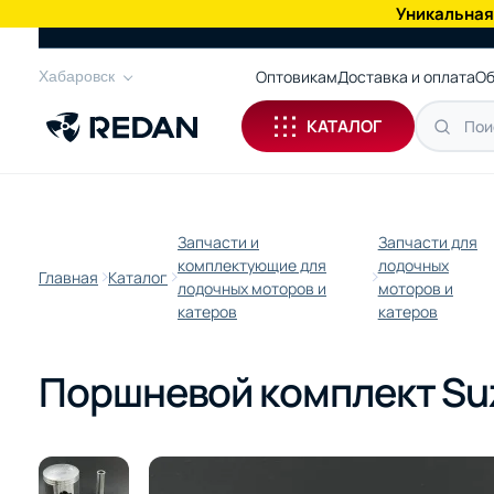
Уникальная
КАТАЛОГ
Оптовикам
Доставка и оплата
Об
Хабаровск
КАТАЛОГ
Запчасти и
Запчасти для
комплектующие для
лодочных
Главная
Каталог
лодочных моторов и
моторов и
катеров
катеров
Поршневой комплект Suz