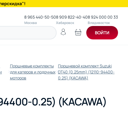
перскидка"!
8 965 440-50-50
8 909 822-40-40
8 924 000 00 33
Москва
Хабаровск
Владивосток
ВОЙТИ
,
Поршневые комплекты
Поршневой комплект Suzuki
и
для катеров и лодочных
DT40 (0.25mm) (12110-94400-
моторов
0.25) (KACAWA)
-94400-0.25) (KACAWA)