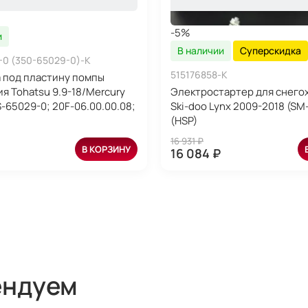
-5%
и
В наличии
Суперскидка
-0 (350-65029-0)-K
515176858-K
 под пластину помпы
я Tohatsu 9.9-18/Mercury
Электростартер для снего
S-65029-0; 20F-06.00.00.08;
Ski-doo Lynx 2009-2018 (SM
(HSP)
16 931 ₽
В КОРЗИНУ
16 084 ₽
ендуем