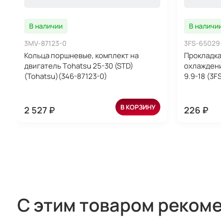
В наличии
В наличи
3MV-87123-0
3FS-65029
Кольца поршневые, комплект на
Прокладка
двигатель Тohatsu 25-30 (STD)
охлаждени
(Tohatsu)(346-87123-0)
9.9-18 (3F
В КОРЗИНУ
2 527 ₽
226 ₽
С этим товаром реком