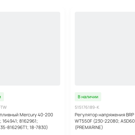
и
В наличии
-TW
515176189-K
пливный Mercury 40-200
Регулятор напряжения BRP
; 164941; 8162961;
WT550F (230-22080; ASD60
35-816296T1; 18-7830)
(PREMARINE)