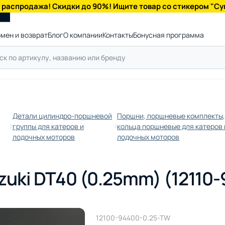
 распродажа! Скидки до 90%! Ищите товар со стикером "Су
мен и возврат
Блог
О компании
Контакты
Бонусная программа
Детали цилиндро-поршневой
Поршни, поршневые комплекты
группы для катеров и
кольца поршневые для катеров 
лодочных моторов
лодочных моторов
uki DT40 (0.25mm) (12110
12100-94400-0.25-TW