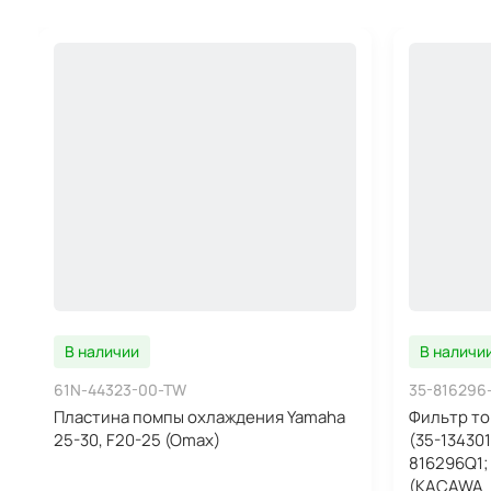
В наличии
В наличи
61N-44323-00-TW
35-816296
Пластина помпы охлаждения Yamaha
Фильтр то
25-30, F20-25 (Omax)
(35-134301
816296Q1; 
(KACAWA