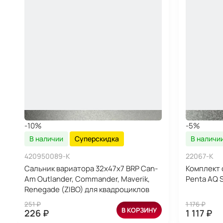
-10%
-5%
В наличии
Суперскидка
В наличи
420950089-K
22067-K
Сальник вариатора 32x47x7 BRP Can-
Комплект 
Am Outlander, Commander, Maverik,
Penta AQ S
Renegade (ZIBO) для квадроциклов
251 ₽
1 176 ₽
В КОРЗИНУ
226 ₽
1 117 ₽