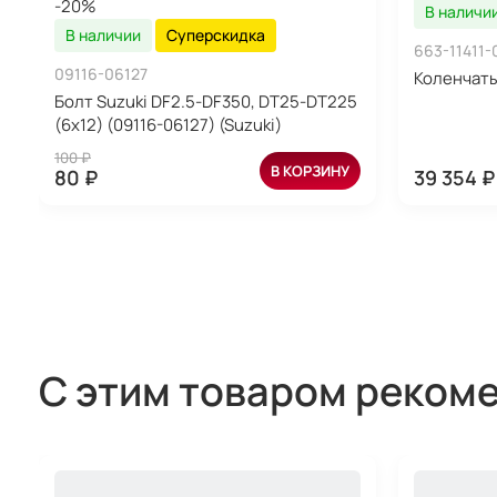
-20%
В наличи
В наличии
Суперскидка
663-11411
09116-06127
Коленчаты
Болт Suzuki DF2.5-DF350, DT25-DT225
(6x12) (09116-06127) (Suzuki)
100 ₽
В КОРЗИНУ
80 ₽
39 354 ₽
С этим товаром реком