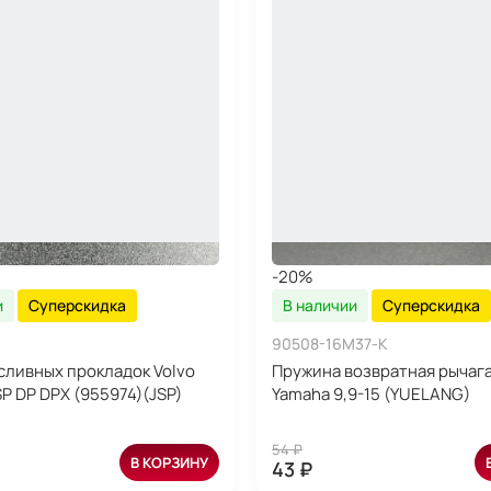
-20%
и
Суперскидка
В наличии
Суперскидка
90508-16M37-K
сливных прокладок Volvo
Пружина возвратная рычаг
P DP DPX (955974)(JSP)
Yamaha 9,9-15 (YUELANG)
54 ₽
В КОРЗИНУ
43 ₽