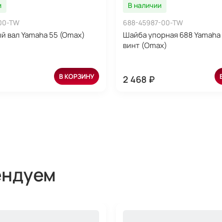
и
В наличии
-00-TW
688-45987-00-TW
й вал Yamaha 55 (Omax)
Шайба упорная 688 Yamaha 
винт (Omax)
В КОРЗИНУ
2 468 ₽
ендуем