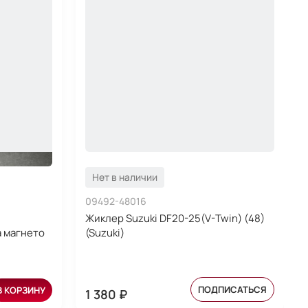
Нет в наличии
09492-48016
Жиклер Suzuki DF20-25(V-Twin) (48)
а магнето
(Suzuki)
ПОДПИСАТЬСЯ
В КОРЗИНУ
1 380 ₽