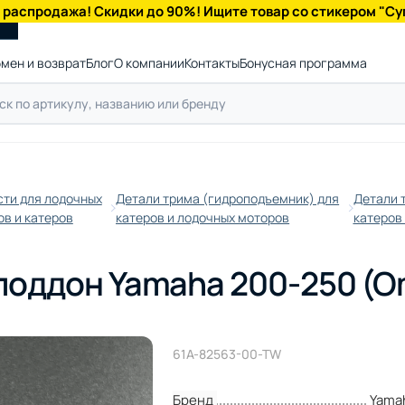
 распродажа! Скидки до 90%! Ищите товар со стикером "Су
мен и возврат
Блог
О компании
Контакты
Бонусная программа
сти для лодочных
Детали трима (гидроподъемник) для
Детали т
в и катеров
катеров и лодочных моторов
катеров
поддон Yamaha 200-250 (
61A-82563-00-TW
Бренд
Yama