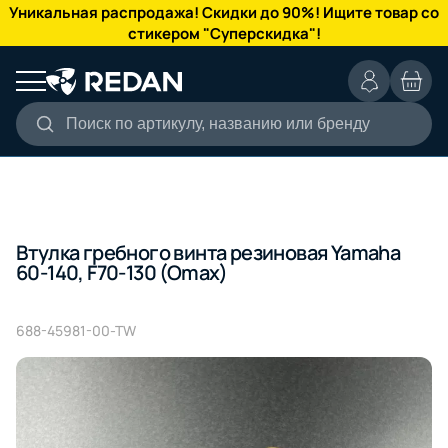
КАТАЛОГ
Уникальная распродажа! Скидки до 90%! Ищите товар со
стикером "Суперскидка"!
Поиск по артикулу, названию или бренду
Втулка гребного винта резиновая Yamaha
60-140, F70-130 (Omax)
688-45981-00-TW