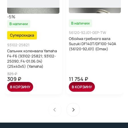
-5%
В наличии
В наличии
56120-92J01-0EP-TW
Суперскидка
Обойма гребного вала
Suzuki DF140T/DF100-140A
93102-25821
(56120-92J01) (Omax)
Сальник коленвала Yamaha
F4-F6 (93102-25821; 93102-
25090; F4-01.06.04)
(25x40x5) (Yamaha)
325 ₽
309 ₽
11 754 ₽
В КОРЗИНУ
В КОРЗИНУ