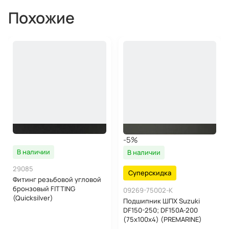
Похожие
-5%
В наличии
В наличии
29085
Суперскидка
Фитинг резьбовой угловой
бронзовый FITTING
09269-75002-K
(Quicksilver)
Подшипник ШПХ Suzuki
DF150-250; DF150A-200
(75х100х4) (PREMARINE)