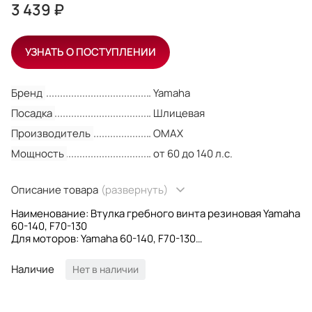
3 439 ₽
УЗНАТЬ О ПОСТУПЛЕНИИ
Бренд
Yamaha
Посадка
Шлицевая
Производитель
OMAX
Мощность
от 60 до 140 л.с.
Описание товара
(развернуть)
Наименование: Втулка гребного винта резиновая Yamaha
60-140, F70-130
Для моторов: Yamaha 60-140, F70-130
Посадка на вал: Шлицевая
Количество шлицев: 15
Наличие
Нет в наличии
OEM номера: 688-45981-00
Производитель: Omax