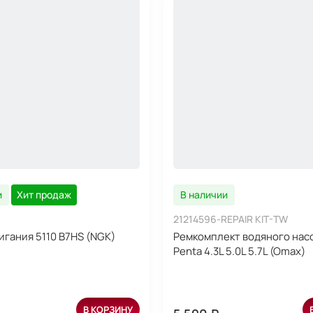
и
Хит продаж
В наличии
21214596-REPAIR KIT-TW
игания 5110 B7HS (NGK)
Ремкомплект водяного насо
Penta 4.3L 5.0L 5.7L (Omax)
В КОРЗИНУ