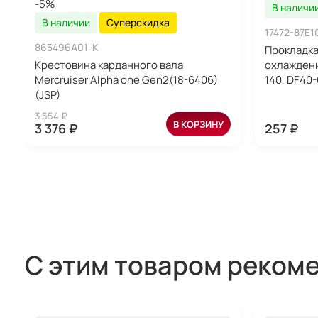
-5%
В наличи
В наличии
Суперскидка
17472-87E1
865496A01-K
Прокладка
Крестовина карданного вала
охлаждени
Mercruiser Alpha one Gen2(18-6406)
140, DF40-
(JSP)
3 554 ₽
В КОРЗИНУ
3 376 ₽
257 ₽
С этим товаром реком