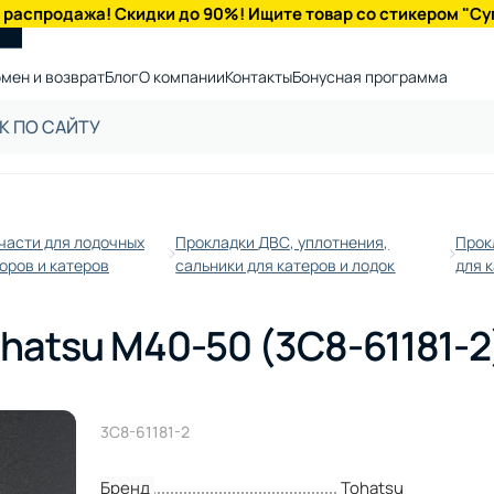
 распродажа! Скидки до 90%! Ищите товар со стикером "Су
мен и возврат
Блог
О компании
Контакты
Бонусная программа
части для лодочных
Прокладки ДВС, уплотнения,
Прок
оров и катеров
сальники для катеров и лодок
для 
atsu M40-50 (3C8-61181-2
3C8-61181-2
Бренд
Tohatsu