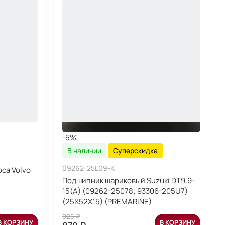
-5%
В наличии
Суперскидка
09262-25L09-K
са Volvo
Подшипник шариковый Suzuki DT9.9-
15(A) (09262-25078; 93306-205U7)
(25X52X15) (PREMARINE)
925 ₽
В КОРЗИНУ
В КОРЗИНУ