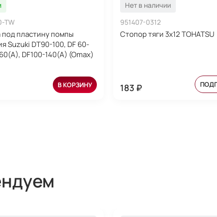
и
Нет в наличии
0-TW
951407-0312
 под пластину помпы
Стопор тяги 3x12 TOHATSU 
я Suzuki DT90-100, DF 60-
60(A), DF100-140(A) (Omax)
ПОД
В КОРЗИНУ
183 ₽
ендуем