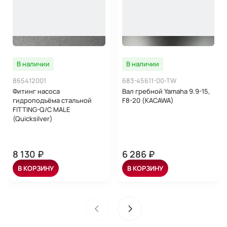
В наличии
В наличии
865412001
683-45611-00-TW
Фитинг насоса
Вал гребной Yamaha 9.9-15,
гидроподъёма стальной
F8-20 (KACAWA)
FITTING-Q/C MALE
(Quicksilver)
8 130 ₽
6 286 ₽
В КОРЗИНУ
В КОРЗИНУ