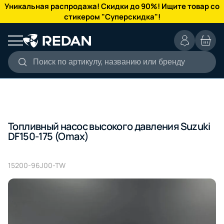
КАТАЛОГ
Уникальная распродажа! Скидки до 90%! Ищите товар со
стикером "Суперскидка"!
Поиск по артикулу, названию или бренду
Топливный насос высокого давления Suzuki
DF150-175 (Omax)
15200-96J00-TW