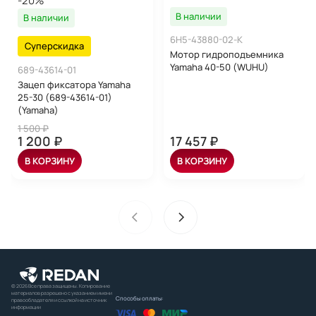
-20%
В наличии
В наличии
6H5-43880-02-K
Суперскидка
Мотор гидроподъемника
Yamaha 40-50 (WUHU)
689-43614-01
Зацеп фиксатора Yamaha
25-30 (689-43614-01)
(Yamaha)
1 500 ₽
1 200 ₽
17 457 ₽
В КОРЗИНУ
В КОРЗИНУ
© 2026 Все права защищены. Копирование
материалов разрешено с указанием имени
Способы оплаты:
правообладателя и ссылкой на источник
информации