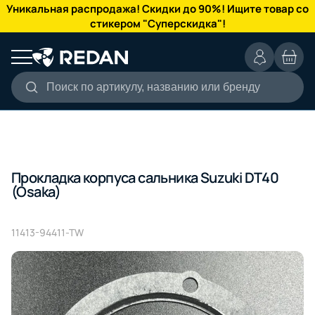
КАТАЛОГ
Уникальная распродажа! Скидки до 90%! Ищите товар со
стикером "Суперскидка"!
Поиск по артикулу, названию или бренду
Прокладка корпуса сальника Suzuki DT40
(Osaka)
11413-94411-TW