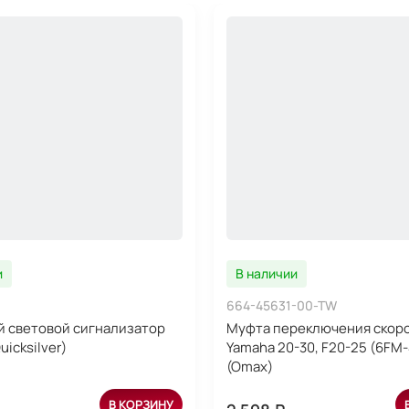
и
В наличии
664-45631-00-TW
 световой сигнализатор
Муфта переключения скор
uicksilver)
Yamaha 20-30, F20-25 (6FM
(Omax)
В КОРЗИНУ