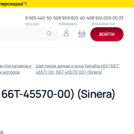
перскидка"!
8 965 440-50-50
8 909 822-40-40
8 924 000 00 33
Москва
Хабаровск
Владивосток
ВОЙТИ
и для катеров и
Шестерня заднего хода Yamaha 40X (66T-
х моторов
45571-00; 66T-45570-00) (Sinera)
66T-45570-00) (Sinera)
RA