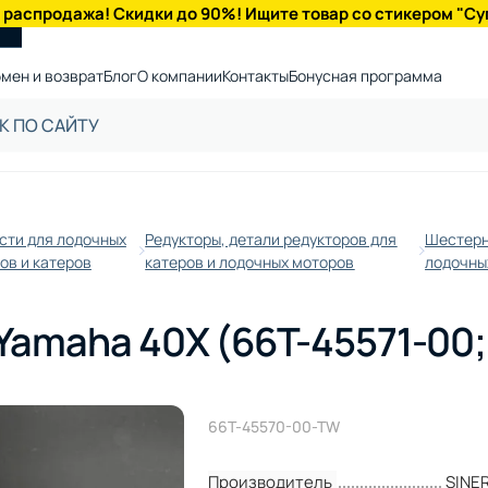
 распродажа! Скидки до 90%! Ищите товар со стикером "Су
мен и возврат
Блог
О компании
Контакты
Бонусная программа
сти для лодочных
Редукторы, детали редукторов для
Шестерн
ов и катеров
катеров и лодочных моторов
лодочны
amaha 40X (66T-45571-00; 
66T-45570-00-TW
Производитель
SINE