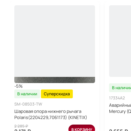
-5%
В наличи
В наличии
Суперскидка
17334A2
SM-08503-TW
Аварийный
Шаровая опора нижнего рычага
Mercury (Q
Polaris(2204229,7061173) (KINETIX)
2 285 ₽
В КОРЗИНУ