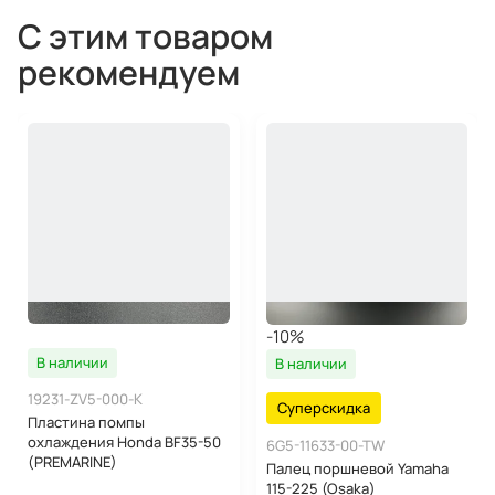
С этим товаром
рекомендуем
-10%
В наличии
В наличии
19231-ZV5-000-K
Суперскидка
Пластина помпы
охлаждения Honda BF35-50
6G5-11633-00-TW
(PREMARINE)
Палец поршневой Yamaha
115-225 (Osaka)