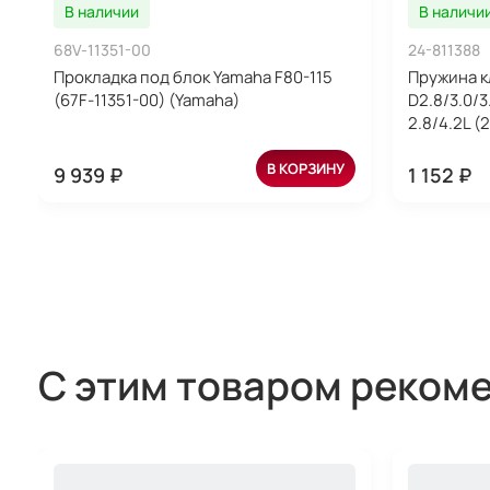
В наличии
В наличи
68V-11351-00
24-811388
Прокладка под блок Yamaha F80-115
Пружина 
(67F-11351-00) (Yamaha)
D2.8/3.0/
2.8/4.2L (
В КОРЗИНУ
9 939 ₽
1 152 ₽
С этим товаром реком