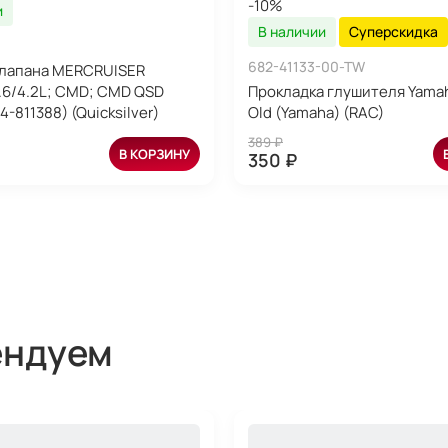
-10%
и
В наличии
Суперскидка
682-41133-00-TW
клапана MERCRUISER
3.6/4.2L; CMD; CMD QSD
Прокладка глушителя Yamah
24-811388) (Quicksilver)
Old (Yamaha) (RAC)
389 ₽
В КОРЗИНУ
350 ₽
ендуем