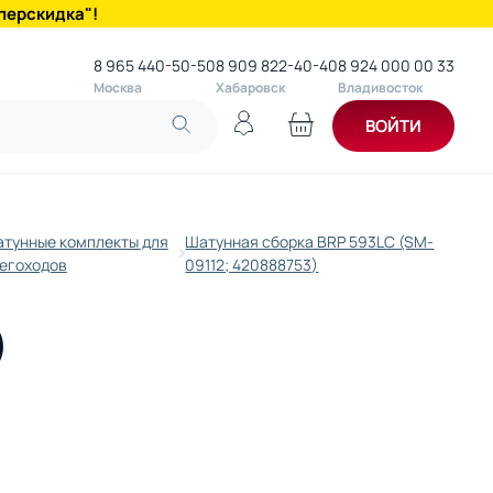
перскидка"!
8 965 440-50-50
8 909 822-40-40
8 924 000 00 33
Москва
Хабаровск
Владивосток
ВОЙТИ
тунные комплекты для
Шатунная сборка BRP 593LC (SM-
егоходов
09112; 420888753)
)