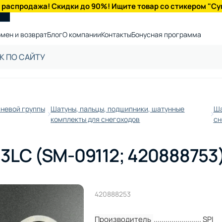
 распродажа! Скидки до 90%! Ищите товар со стикером "Су
мен и возврат
Блог
О компании
Контакты
Бонусная программа
невой группы
Шатуны, пальцы, подшипники, шатунные
Ша
комплекты для снегоходов
сн
3LC (SM-09112; 420888753
420888253
Производитель
SPI