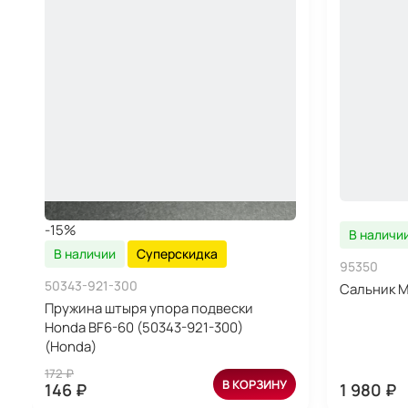
-15%
В наличи
В наличии
Суперскидка
95350
50343-921-300
Сальник Me
Пружина штыря упора подвески
Honda BF6-60 (50343-921-300)
(Honda)
172 ₽
В КОРЗИНУ
146 ₽
1 980 ₽