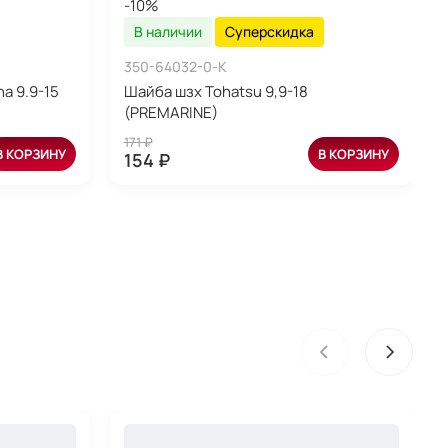
-10%
В наличии
Суперскидка
350-64032-0-K
a 9.9-15
Шайба шзх Tohatsu 9,9-18
(PREMARINE)
171 ₽
В КОРЗИНУ
В КОРЗИНУ
154 ₽