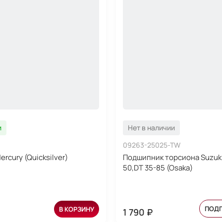
и
Нет в наличии
09263-25025-TW
rcury (Quicksilver)
Подшипник торсиона Suzuki
50,DT 35-85 (Osaka)
ПОД
В КОРЗИНУ
1 790 ₽