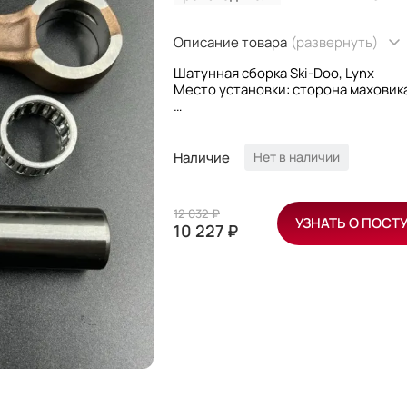
Описание товара
(развернуть)
Шатунная сборка Ski-Doo, Lynx
Место установки: сторона маховик
Подходит для моторов:
Rotax 593 (1999-2019)
Rotax 500SS (2004-2009)
Наличие
Нет в наличии
12 032 ₽
УЗНАТЬ О ПОСТ
10 227 ₽