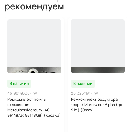
рекомендуем
В наличии
В наличии
46-96148Q8-TW
26-32511A1-TW
Ремкомплект помпы
Ремкомплект редуктора
охлаждения
(верх) Mercruiser Alpha (до
Mercuiser/Mercury (46-
91г.) (Omax)
96148A5; 96148Q8) (Kacawa)