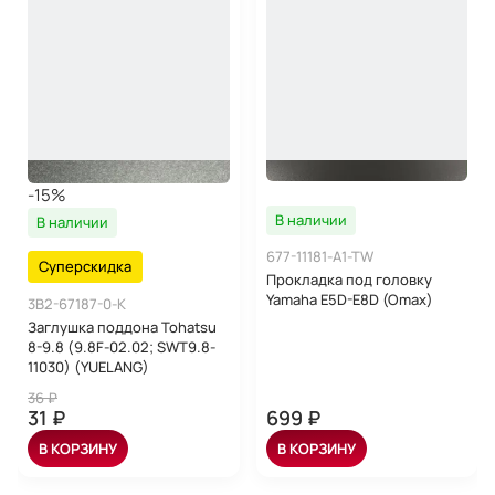
-15%
В наличии
В наличии
677-11181-A1-TW
Суперскидка
Прокладка под головку
Yamaha E5D-E8D (Omax)
3B2-67187-0-K
Заглушка поддона Tohatsu
8-9.8 (9.8F-02.02; SWT9.8-
11030) (YUELANG)
36 ₽
31 ₽
699 ₽
В КОРЗИНУ
В КОРЗИНУ