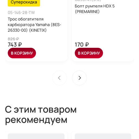
Суперскидка
Болт румпеля HDX 5
(PREMARINE)
05-146-28-TW
Трос обогатителя
карбюратора Yamaha (8ES-
26330-00) (KINETIX)
826 ₽
743 ₽
170 ₽
В КОРЗИНУ
В КОРЗИНУ
С этим товаром
рекомендуем