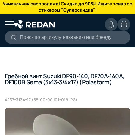
КАТАЛОГ
Уникальная распродажа! Скидки до 90%! Ищите товар со
стикером "Суперскидка"!
Поиск по артикулу, названию или бренду
Гребной винт Suzuki DF90-140, DF70A-140A,
DF100B Sema (3x13-3/4x17) (Polastorm)
4237-3134-17 (58100-90J01-019-PS)