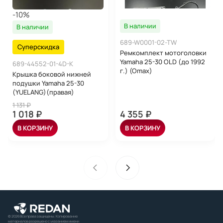
-10%
В наличии
В наличии
689-W0001-02-TW
Суперскидка
Ремкомплект мотоголовки
Yamaha 25-30 OLD (до 1992
689-44552-01-4D-K
г.) (Omax)
Крышка боковой нижней
подушки Yamaha 25-30
(YUELANG)(правая)
1 131 ₽
1 018 ₽
4 355 ₽
В КОРЗИНУ
В КОРЗИНУ
© 2026 Все права защищены. Копирование
материалов разрешено с указанием имени