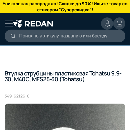
КАТАЛОГ
Уникальная распродажа! Скидки до 90%! Ищите товар со
стикером "Суперскидка"!
Поиск по артикулу, названию или бренду
Втулка струбцины пластиковая Tohatsu 9,9-
30, M40C, MFS25-30 (Tohatsu)
349-62126-0