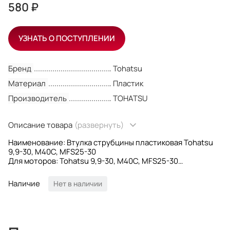
580 ₽
УЗНАТЬ О ПОСТУПЛЕНИИ
Бренд
Tohatsu
Материал
Пластик
Производитель
TOHATSU
Описание товара
(развернуть)
Наименование: Втулка струбцины пластиковая Tohatsu
9,9-30, M40C, MFS25-30
Для моторов: Tohatsu 9,9-30, M40C, MFS25-30
Материал: Пластик
OEM номера: 349-62126-0, 349621260, 349-62126,
Наличие
Нет в наличии
34962126, 349 62126
Производитель: Tohatsu