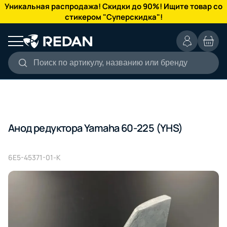
КАТАЛОГ
Уникальная распродажа! Скидки до 90%! Ищите товар со
стикером "Суперскидка"!
Поиск по артикулу, названию или бренду
Анод редуктора Yamaha 60-225 (YHS)
6E5-45371-01-K