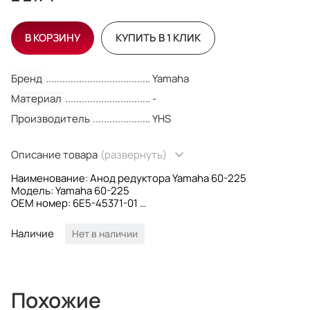
В КОРЗИНУ
КУПИТЬ В 1 КЛИК
Бренд
Yamaha
Материал
-
Производитель
YHS
Описание товара
(развернуть)
Наименование: Анод редуктора Yamaha 60-225
Модель: Yamaha 60-225
OEM номер: 6E5-45371-01
Материал: -
Производитель: YHS
Наличие
Нет в наличии
Похожие