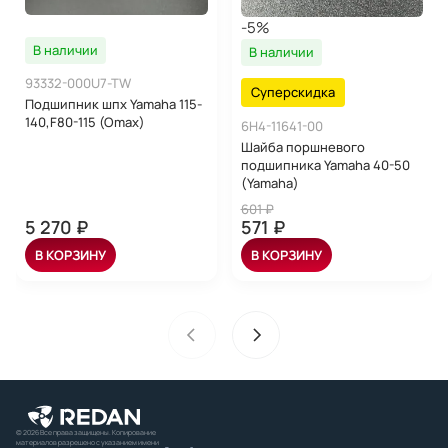
-5%
В наличии
В наличии
93332-000U7-TW
Суперскидка
Подшипник шпх Yamaha 115-
140,F80-115 (Omax)
6H4-11641-00
Шайба поршневого
подшипника Yamaha 40-50
(Yamaha)
601 ₽
5 270 ₽
571 ₽
В КОРЗИНУ
В КОРЗИНУ
© 2026 Все права защищены. Копирование
материалов разрешено с указанием имени