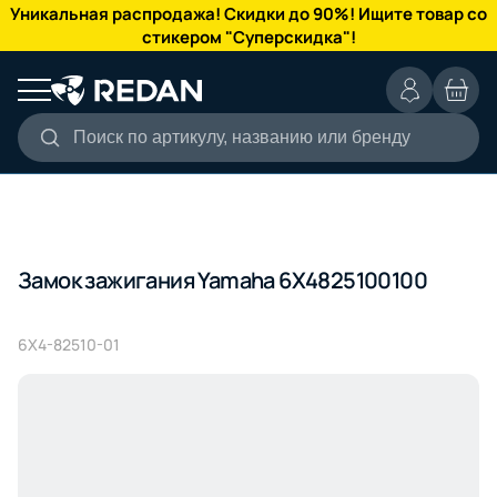
КАТАЛОГ
Уникальная распродажа! Скидки до 90%! Ищите товар со
стикером "Суперскидка"!
Поиск по артикулу, названию или бренду
Замок зажигания Yamaha 6X4825100100
6X4-82510-01