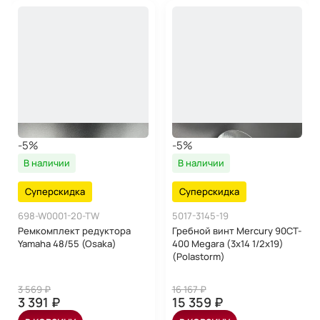
-5%
-5%
В наличии
В наличии
Суперскидка
Суперскидка
698-W0001-20-TW
5017-3145-19
Ремкомплект редуктора
Гребной винт Mercury 90CT-
Yamaha 48/55 (Osaka)
400 Megara (3x14 1/2x19)
(Polastorm)
3 569 ₽
16 167 ₽
3 391 ₽
15 359 ₽