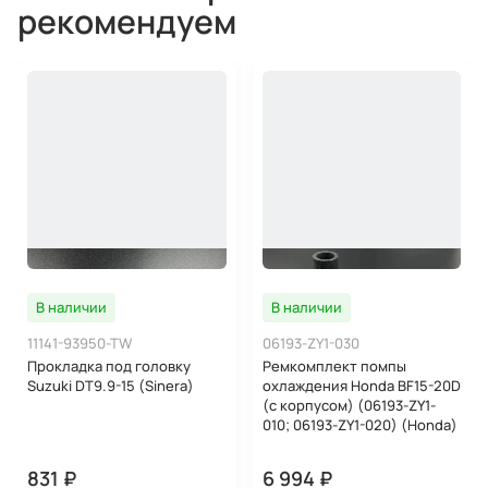
рекомендуем
В наличии
В наличии
11141-93950-TW
06193-ZY1-030
Прокладка под головку
Ремкомплект помпы
Suzuki DT9.9-15 (Sinera)
охлаждения Honda BF15-20D
(с корпусом) (06193-ZY1-
010; 06193-ZY1-020) (Honda)
831 ₽
6 994 ₽