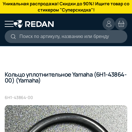
КАТАЛОГ
Уникальная распродажа! Скидки до 90%! Ищите товар со
стикером "Суперскидка"!
Поиск по артикулу, названию или бренду
Кольцо уплотнительное Yamaha (6H1-43864-
00) (Yamaha)
6H1-43864-00