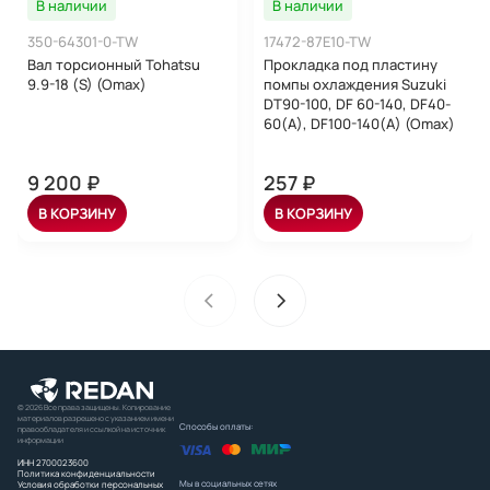
В наличии
В наличии
350-64301-0-TW
17472-87E10-TW
Вал торсионный Tohatsu
Прокладка под пластину
9.9-18 (S) (Omax)
помпы охлаждения Suzuki
DT90-100, DF 60-140, DF40-
60(A), DF100-140(A) (Omax)
9 200 ₽
257 ₽
В КОРЗИНУ
В КОРЗИНУ
© 2026 Все права защищены. Копирование
материалов разрешено с указанием имени
Способы оплаты:
правообладателя и ссылкой на источник
информации
ИНН 2700023600
Политика конфиденциальности
Мы в социальных сетях
Условия обработки персональных