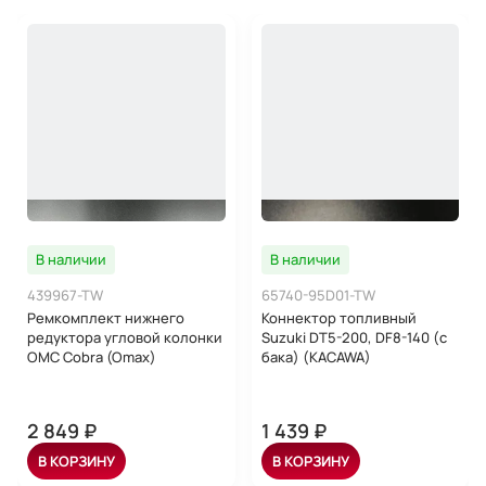
В наличии
В наличии
439967-TW
65740-95D01-TW
Ремкомплект нижнего
Коннектор топливный
редуктора угловой колонки
Suzuki DT5-200, DF8-140 (с
OMC Cobra (Omax)
бака) (KACAWA)
2 849 ₽
1 439 ₽
В КОРЗИНУ
В КОРЗИНУ