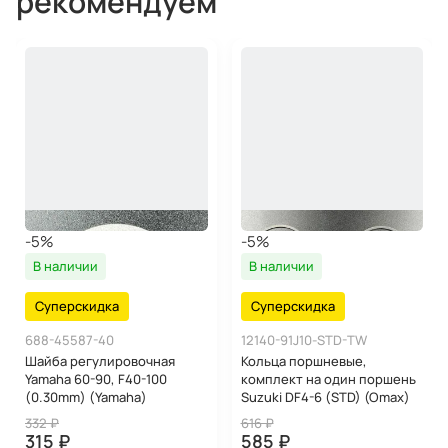
рекомендуем
-5%
-5%
В наличии
В наличии
Суперскидка
Суперскидка
688-45587-40
12140-91J10-STD-TW
Шайба регулировочная
Кольца поршневые,
Yamaha 60-90, F40-100
комплект на один поршень
(0.30mm) (Yamaha)
Suzuki DF4-6 (STD) (Omax)
332 ₽
616 ₽
315 ₽
585 ₽