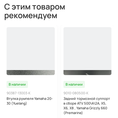
С этим товаром
рекомендуем
В наличии
В наличии
90387-13003-K
9010-080500-K
Втулка румпеля Yamaha 20-
Задний тормозной суппорт
30 (Yuelang)
в сборе ATV 500\A\2A, Х5,
Х6, Х8 , Yamaha Grizzly 660
(Premarine)