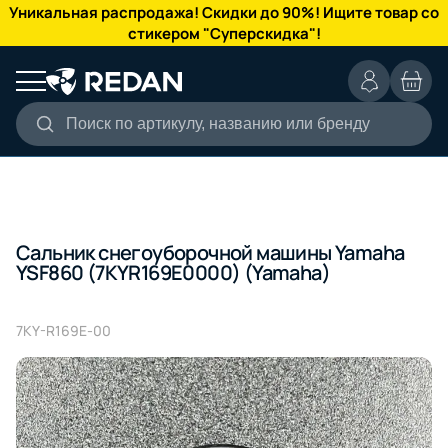
КАТАЛОГ
Уникальная распродажа! Скидки до 90%! Ищите товар со
стикером "Суперскидка"!
Поиск по артикулу, названию или бренду
Сальник снегоуборочной машины Yamaha
YSF860 (7KYR169E0000) (Yamaha)
7KY-R169E-00