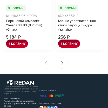
В наличии
В наличии
6H1-11635-03-KIT-TW
63P-43863-10
Поршневой комплект
Кольцо уплотнительное
Yamaha 80-90 (0.25mm)
гайки гидроцилиндра
(Omax)
(Yamaha)
5 184 ₽
236 ₽
В КОРЗИНУ
В КОРЗИНУ
© 2026 Все права защищены. Копирование
материалов разрешено с указанием имени
Способы оплаты:
правообладателя и ссылкой на источник
информации
ИНН 2700023600
Политика конфиденциальности
Мы в социальных сетях
Условия обработки персональных
данных