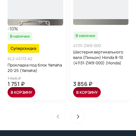
-10%
В наличии
В наличии
41131-ZW9-000
Суперскидка
Шестерня вертикального
вала (Пиньон) Honda 8-10
6L2-45113-A2
(41131-ZW9-000) (Honda)
Прокладка под блок Yamaha
20-25 (Yamaha)
1 946 ₽
1 751 ₽
3 856 ₽
В КОРЗИНУ
В КОРЗИНУ