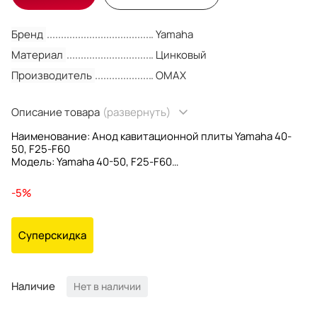
Бренд
Yamaha
Материал
Цинковый
Производитель
OMAX
Описание товара
(развернуть)
Наименование: Анод кавитационной плиты Yamaha 40-
50, F25-F60
Модель: Yamaha 40-50, F25-F60
OEM номер: 67C-45251-00
Материал: Цинковый
-5%
Производитель: Omax
Суперскидка
Наличие
Нет в наличии