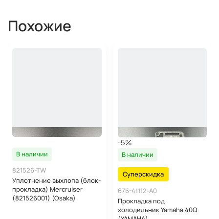
Похожие
-5%
В наличии
В наличии
821526-TW
Суперскидка
Уплотнение выхлопа (блок-
прокладка) Mercruiser
676-41112-A0
(821526001) (Osaka)
Прокладка под
холодильник Yamaha 40Q
(YAMAHA)