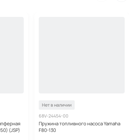
Нет в наличии
68V-24454-00
мпферная
Пружина топливного насоса Yamaha
50) (JSP)
F80-130