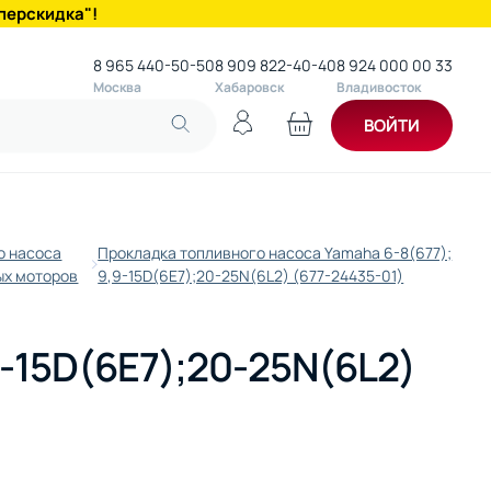
перскидка"!
8 965 440-50-50
8 909 822-40-40
8 924 000 00 33
Москва
Хабаровск
Владивосток
ВОЙТИ
о насоса
Прокладка топливного насоса Yamaha 6-8(677);
ых моторов
9,9-15D(6E7);20-25N(6L2) (677-24435-01)
9-15D(6E7);20-25N(6L2)