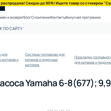
 распродажа! Скидки до 90%! Ищите товар со стикером "Су
мен и возврат
Блог
О компании
Контакты
Бонусная программа
 для
Система топливная для
Прокладки топливног
 моторов и
катеров и лодочных
для катеров и лодочн
моторов
асоса Yamaha 6-8(677); 9,