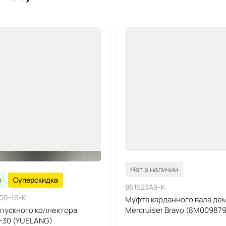
Нет в наличии
и
Суперскидка
861523A9-K
00-1S-K
Муфта карданного вала де
пускного коллектора
Mercruiser Bravo (8M009879
-30 (YUELANG)