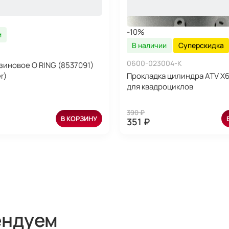
-10%
и
В наличии
Суперскидка
0600-023004-K
зиновое O RING (8537091)
r)
Прокладка цилиндра ATV X6,
для квадроциклов
390 ₽
В КОРЗИНУ
351 ₽
ендуем