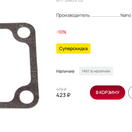
677-24435-02
Производитель
Nano
-10%
Суперскидка
Наличие
Нет в наличии
470 ₽
В КОРЗИНУ
423 ₽