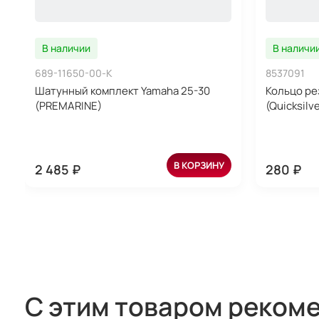
В наличии
В наличи
689-11650-00-K
8537091
Шатунный комплект Yamaha 25-30
Кольцо ре
(PREMARINE)
(Quicksilve
В КОРЗИНУ
2 485 ₽
280 ₽
С этим товаром реком