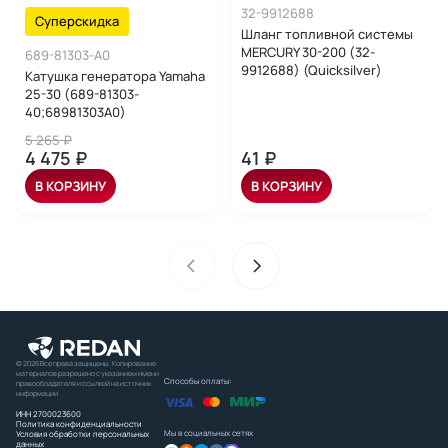
32-9912688
Суперскидка
Шланг топливной системы
MERCURY 30-200 (32-
689-81303-A0
9912688) (Quicksilver)
Катушка генератора Yamaha
25-30 (689-81303-
40;68981303A0)
5 265 ₽
4 475 ₽
41 ₽
В КОРЗИНУ
В КОРЗИНУ
© 2026 Все права защищены. Копирование
материалов разрешено с указанием имени
Способы оплаты:
правообладателя и ссылкой на источник
информации
ИНН 2700023600
Политика конфиденциальности
Мы в социальных сетях
Условия обработки персональных
данных