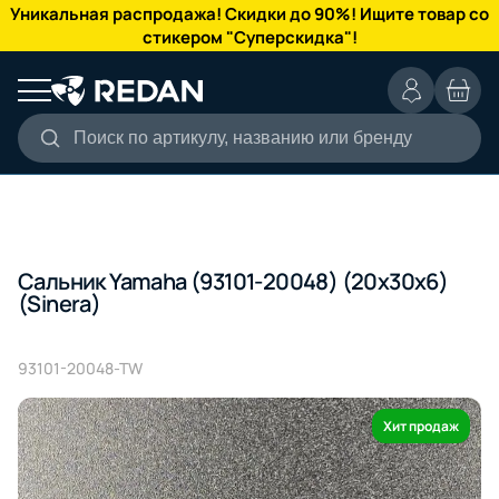
КАТАЛОГ
Уникальная распродажа! Скидки до 90%! Ищите товар со
стикером "Суперскидка"!
Поиск по артикулу, названию или бренду
Сальник Yamaha (93101-20048) (20x30x6)
(Sinera)
93101-20048-TW
Хит продаж