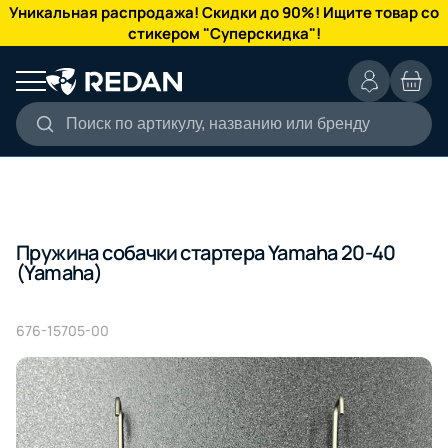
КАТАЛОГ
Уникальная распродажа! Скидки до 90%! Ищите товар со
стикером "Суперскидка"!
Поиск по артикулу, названию или бренду
Пружина собачки стартера Yamaha 20-40
(Yamaha)
676-15705-00