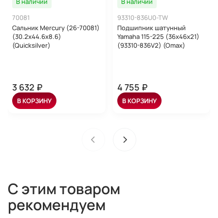
В наличии
В наличии
70081
93310-836U0-TW
Сальник Mercury (26-70081)
Подшипник шатунный
(30.2х44.6х8.6)
Yamaha 115-225 (36x46x21)
(Quicksilver)
(93310-836V2) (Omax)
3 632 ₽
4 755 ₽
В КОРЗИНУ
В КОРЗИНУ
С этим товаром
рекомендуем