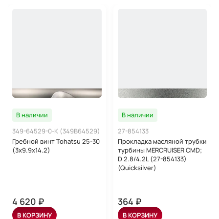
В наличии
В наличии
349-64529-0-K (349B64529)
27-854133
Гребной винт Tohatsu 25-30
Прокладка масляной трубки
(3x9.9x14.2)
турбины MERCRUISER CMD;
D 2.8/4.2L (27-854133)
(Quicksilver)
4 620 ₽
364 ₽
В КОРЗИНУ
В КОРЗИНУ