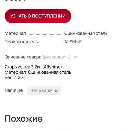
УЗНАТЬ О ПОСТУПЛЕНИИ
Материал
Оцинкованная сталь
Производитель
ALSHINE
Описание товара
(развернуть)
Якорь кошка 3,2кг (Allshine)
Материал: Оцинкованная сталь
Вес: 3,2 кг.
Тип якоря: Кошка
Производитель: (Allshine)
Наличие
Нет в наличии
Страна производителя: Китай
Якорь-коша с тонкими лопастями удобный небольшой
складной якорь весом 3,2 кг. Изготовлен из
оцинкованного оцинкованной стали.
Похожие
Может удержать лодку на одном месте за счет
сцепления с грунтом и связанная с объектом удержания
посредством якорной цепи или троса. Закругленные