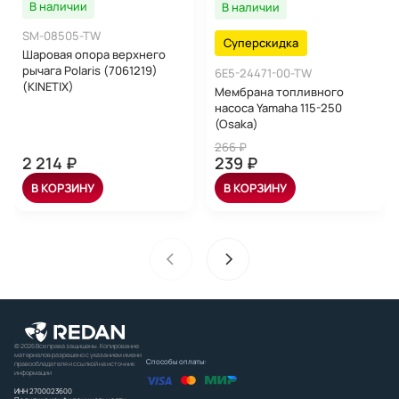
В наличии
В наличии
SM-08505-TW
Суперскидка
Шаровая опора верхнего
рычага Polaris (7061219)
6E5-24471-00-TW
(KINETIX)
Мембрана топливного
насоса Yamaha 115-250
(Osaka)
266 ₽
2 214 ₽
239 ₽
В КОРЗИНУ
В КОРЗИНУ
© 2026 Все права защищены. Копирование
материалов разрешено с указанием имени
Способы оплаты:
правообладателя и ссылкой на источник
информации
ИНН 2700023600