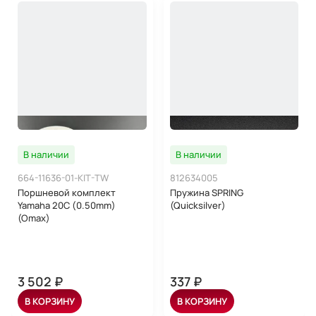
концы лапы делают якорь безопасным для
использования на резиновых лодках и лодках ПВХ.
Наличие кольца для страховочной веревки убережет
якорь от зацепа и обрыва
Преимущества якоря:
• Компактный размер в сложенном виде
• Тонкие лопасти хорошо держать на твердых грунтах,
камнях.
• Можно использовать для поиска подъема утонувших
цепей, тросов и др.
В наличии
В наличии
664-11636-01-KIT-TW
812634005
Поршневой комплект
Пружина SPRING
Yamaha 20C (0.50mm)
(Quicksilver)
(Omax)
3 502 ₽
337 ₽
В КОРЗИНУ
В КОРЗИНУ