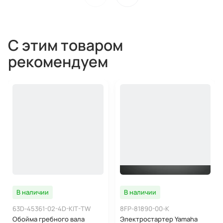
С этим товаром
рекомендуем
В наличии
В наличии
63D-45361-02-4D-KIT-TW
8FP-81890-00-K
Обойма гребного вала
Электростартер Yamaha