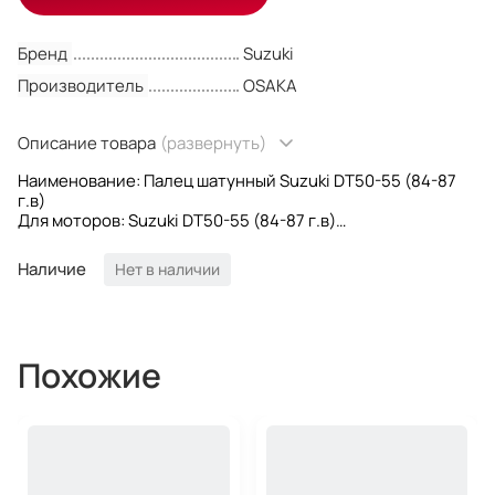
Бренд
Suzuki
Производитель
OSAKA
Описание товара
(развернуть)
Наименование: Палец шатунный Suzuki DT50-55 (84-87
г.в)
Для моторов: Suzuki DT50-55 (84-87 г.в)
Диаметр: 28 мм
Длина: 64 мм
Наличие
Нет в наличии
OEM номера: 12211-95300; 1221195300
Производитель: Osaka
Похожие