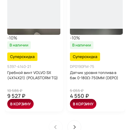
-10%
-10%
В наличии
В наличии
Суперскидка
Суперскидка
5397-4140-21
DP0190FM-75
Гребной винт VOLVO SX
Датчик уровня топлива в
(4X14X21) (POLASTORM TQ)
бак 0-180Ω-750MM (DEPO)
10 586 ₽
5 055 ₽
9 527 ₽
4 550 ₽
В КОРЗИНУ
В КОРЗИНУ