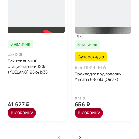
-5%
В наличии
В наличии
bak120l
Суперскидка
Бак топливный
стационарный 120л
655-11181-00-TW
(YUELANG) 96x41x36
Прокладка под головку
Yamaha 6-8 old (Omax)
691 ₽
41 627 ₽
656 ₽
В КОРЗИНУ
В КОРЗИНУ