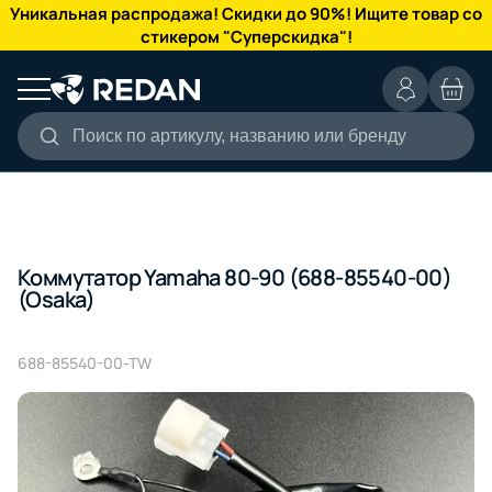
КАТАЛОГ
Уникальная распродажа! Скидки до 90%! Ищите товар со
стикером "Суперскидка"!
Поиск по артикулу, названию или бренду
Коммутатор Yamaha 80-90 (688-85540-00)
(Osaka)
688-85540-00-TW