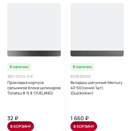
В наличии
В наличии
3B2-01214-0-K
893630002
Прокладка корпуса
Вкладыш шатунный Mercury
сальников блока цилиндров
40-50(синий 1шт)
Tohatsu 8-9.8 (YUELANG)
(Quicksilver)
32 ₽
1 660 ₽
В КОРЗИНУ
В КОРЗИНУ