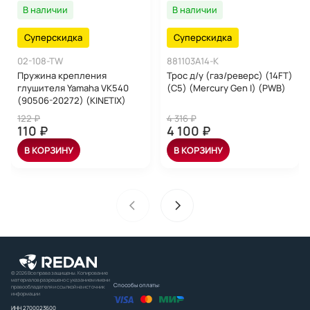
В наличии
В наличии
Суперскидка
Суперскидка
02-108-TW
881103A14-K
Пружина крепления
Трос д/у (газ/реверс) (14FT)
глушителя Yamaha VK540
(C5) (Mercury Gen I) (PWB)
(90506-20272) (KINETIX)
122 ₽
4 316 ₽
110 ₽
4 100 ₽
В КОРЗИНУ
В КОРЗИНУ
© 2026 Все права защищены. Копирование
материалов разрешено с указанием имени
Способы оплаты:
правообладателя и ссылкой на источник
информации
ИНН 2700023600