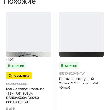
Похожие
-5%
В наличии
В наличии
93310-620V5-TW
Суперскидка
Подшипник шатунный
Yamaha 9.9-15 (20x28x14)
09280-00050
(Omax)
Кольцо уплотнительное
(1.8x117.6) SUZUKI
DF250A/300A (09280-
00030) (Suzuki)
540 ₽