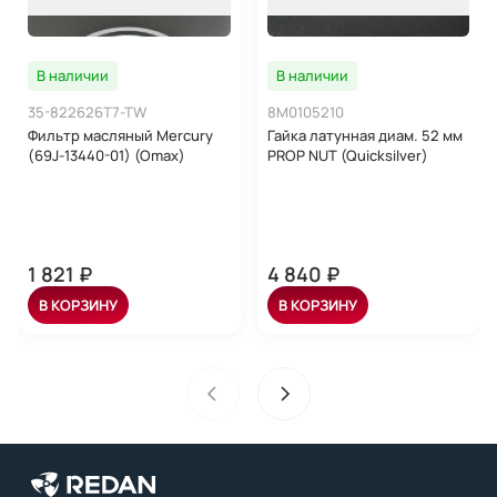
В наличии
В наличии
35-822626T7-TW
8M0105210
Фильтр масляный Mercury
Гайка латунная диам. 52 мм
(69J-13440-01) (Omax)
PROP NUT (Quicksilver)
1 821 ₽
4 840 ₽
В КОРЗИНУ
В КОРЗИНУ