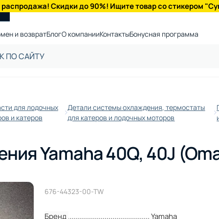
 распродажа! Скидки до 90%! Ищите товар со стикером "Су
мен и возврат
Блог
О компании
Контакты
Бонусная программа
сти для лодочных
Детали системы охлаждения, термостаты
ов и катеров
для катеров и лодочных моторов
ения Yamaha 40Q, 40J (Om
676-44323-00-TW
Бренд
Yamaha