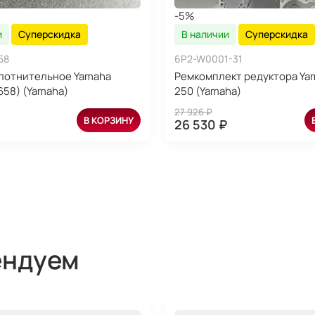
-5%
и
Суперскидка
В наличии
Суперскидка
58
6P2-W0001-31
лотнительное Yamaha
Ремкомплект редуктора Ya
658) (Yamaha)
250 (Yamaha)
27 926 ₽
В КОРЗИНУ
26 530 ₽
ендуем