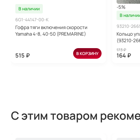
-5%
В наличии
В наличи
6G1-44147-00-K
93210-266
Гофра тяги включения скорости
Yamaha 4-8, 40-50 (PREMARINE)
Кольцо уп
(93210-26
173 ₽
В КОРЗИНУ
515 ₽
164 ₽
С этим товаром реком