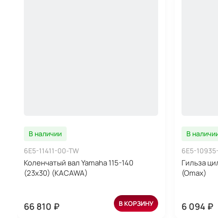
В наличии
В наличи
6E5-11411-00-TW
6E5-10935
Коленчатый вал Yamaha 115-140
Гильза ци
(23x30) (KACAWA)
(Omax)
В КОРЗИНУ
66 810 ₽
6 094 ₽