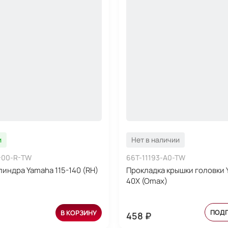
и
Нет в наличии
-00-R-TW
66T-11193-A0-TW
линдра Yamaha 115-140 (RH)
Прокладка крышки головки
40X (Omax)
ПОД
В КОРЗИНУ
458 ₽