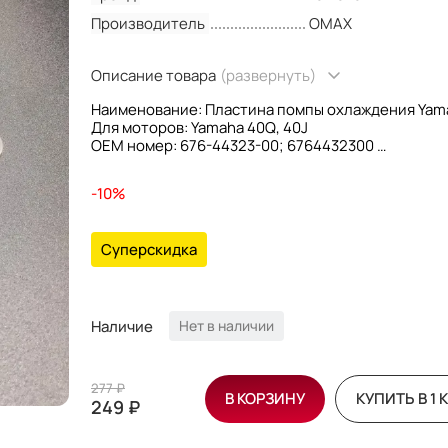
Производитель
OMAX
Описание товара
(развернуть)
Наименование: Пластина помпы охлаждения Yam
Для моторов: Yamaha 40Q, 40J
OEM номер: 676-44323-00; 6764432300
Производитель: Omax
-10%
Суперскидка
Наличие
Нет в наличии
277 ₽
В КОРЗИНУ
КУПИТЬ В 1 
249 ₽